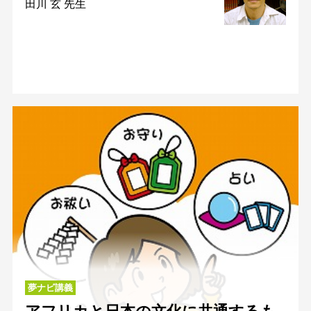
田川 玄 先生
夢ナビ講義