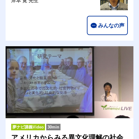
岸本 覚 先生
みんなの声
夢ナビ講義Video
30min
アメリカからみる異文化理解の社会