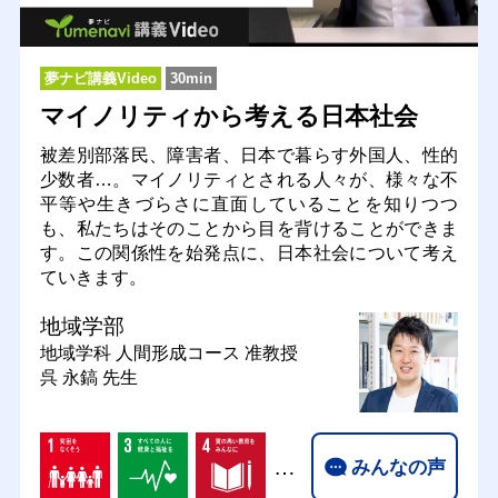
夢ナビ講義Video
30min
マイノリティから考える日本社会
被差別部落民、障害者、日本で暮らす外国人、性的
少数者…。マイノリティとされる人々が、様々な不
平等や生きづらさに直面していることを知りつつ
も、私たちはそのことから目を背けることができま
す。この関係性を始発点に、日本社会について考え
ていきます。
地域学部
地域学科 人間形成コース
准教授
呉 永鎬 先生
…
みんなの声