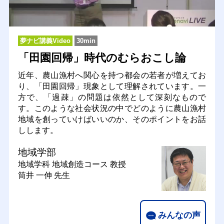
夢ナビ講義Video
30min
「田園回帰」時代のむらおこし論
近年、農山漁村へ関心を持つ都会の若者が増えてお
り、「田園回帰」現象として理解されています。一
方で、「過疎」の問題は依然として深刻なもので
す。このような社会状況の中でどのように農山漁村
地域を創っていけばいいのか、そのポイントをお話
しします。
地域学部
地域学科 地域創造コース
教授
筒井 一伸 先生
みんなの声