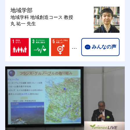
地域学部
地域学科 地域創造コース
教授
丸 祐一 先生
…
みんなの声