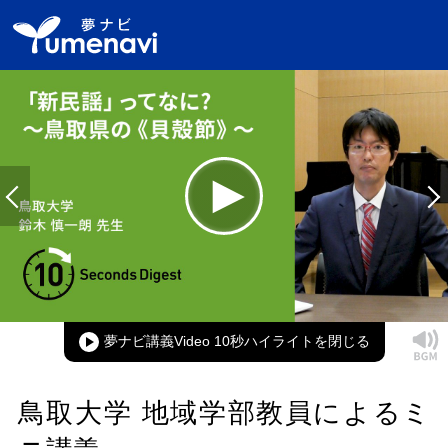
Loaded
:
100.00%
Current
0:00
/
Duration
0:19
Play
Mute
Picture-
Full
in-
Picture
夢ナビ講義Video 10秒ハイライト
Time
鳥取大学 地域学部教員によるミ