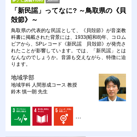
夢ナビ講義Video
30min
「新民謡」ってなに? ～鳥取県の《貝
殻節》～
鳥取県の代表的な民謡として、《貝殻節》が音楽教
科書に掲載された背景には、1933(昭和8)年、コロム
ビアから、SPレコード《新民謡 貝殻節》が発売さ
れたことが影響しています。では、「新民謡」とは
なんなのでしょうか。音源も交えながら、特徴に迫
ります。
地域学部
地域学科 人間形成コース
教授
鈴木 慎一朗 先生
…