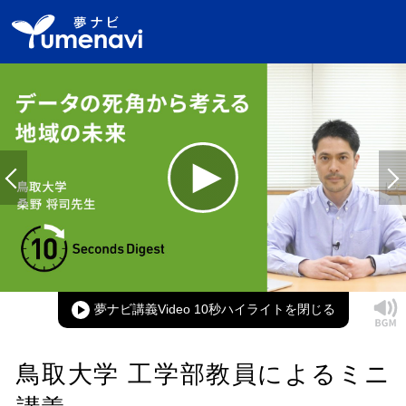
Loaded
:
100.00%
Current
0:00
/
Duration
0:17
Play
Mute
Picture-
Full
in-
Picture
夢ナビ講義Video 10秒ハイライト
Time
鳥取大学 工学部教員によるミニ