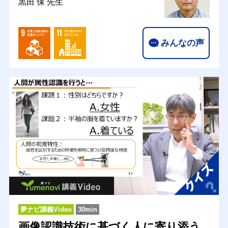
黒田 保 先生
みんなの声
夢ナビ講義Video
30min
画像認識技術に基づく人に寄り添う