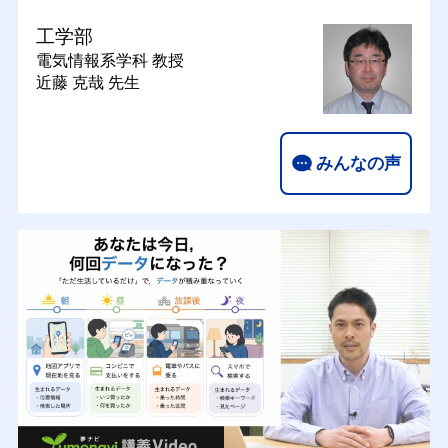
工学部
電気情報系学科
教授
近藤 克哉 先生
みんなの声