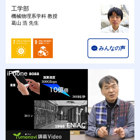
工学部
機械物理系学科
教授
葛山 浩 先生
みんなの声