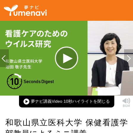
Loaded
:
100.00%
Current
0:00
/
Duration
0:15
Play
Mute
Picture-
Full
in-
Picture
夢ナビ講義Video 10秒ハイライト
Time
和歌山県立医科大学 保健看護学