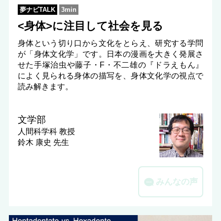
夢ナビTALK
3min
<身体>に注目して社会を見る
身体という切り口から文化をとらえ、研究する学問
が「身体文化学」です。日本の漫画を大きく発展さ
せた手塚治虫や藤子・F・不二雄の『ドラえもん』
によく見られる身体の描写を、身体文化学の視点で
読み解きます。
文学部
人間科学科
教授
鈴木 康史 先生
みんなの声