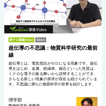
夢ナビ講義Video
30min
超伝導の不思議：物質科学研究の最前
線
超伝導とは、電気抵抗がゼロになる現象です。超伝
導をはじめ、金属、絶縁体、磁石といった性質は、
ミクロな電子の振る舞いから説明することができ、
さらなる新しい現象の探求が現在も続けられていま
す。不思議に満ちた物質科学の世界を紹介します。
理学部
数物科学科
准教授