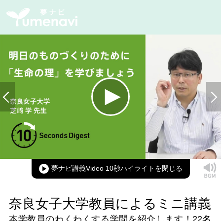
Loaded
:
100.00%
Current
0:00
/
Duration
0:04
Play
Mute
Picture-
Full
in-
Picture
夢ナビ講義Video 10秒ハイライト
Time
奈良女子大学教員によるミニ講義
本学教員のわくわくする学問を紹介します！
22名