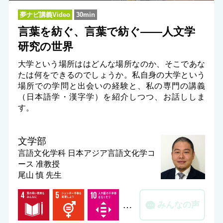
夢ナビ講義Video
30min
言葉を紡ぐ、言葉で紡ぐ――人文学
研究の世界
大学という場所ははどんな場所なのか、そこであな
たは何をできるのでしょうか。私自身の大学という
場所での学問と出会いの経験と、私の専門の講義
（日本語学・漢字学）を紹介しつつ、お話ししま
す。
文学部
言語文化学科 日本アジア言語文化学コ
ース
准教授
尾山 慎 先生
…
みんなの声