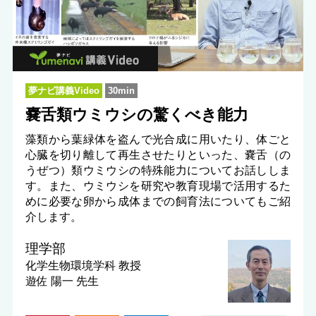
夢ナビ講義Video
30min
嚢舌類ウミウシの驚くべき能力
藻類から葉緑体を盗んで光合成に用いたり、体ごと
心臓を切り離して再生させたりといった、嚢舌（の
うぜつ）類ウミウシの特殊能力についてお話ししま
す。また、ウミウシを研究や教育現場で活用するた
めに必要な卵から成体までの飼育法についてもご紹
介します。
理学部
化学生物環境学科
教授
遊佐 陽一 先生