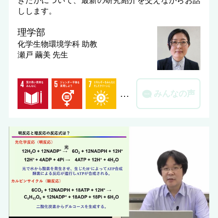
しします。
理学部
化学生物環境学科
助教
瀬戸 繭美 先生
…
みんなの声