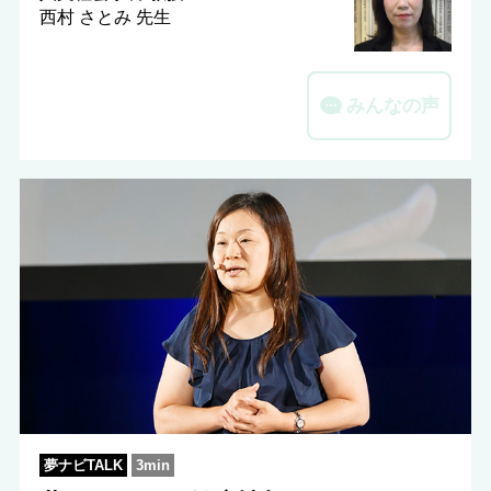
西村 さとみ 先生
みんなの声
夢ナビTALK
3min