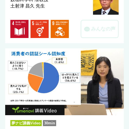
土射津 昌久 先生
みんなの声
夢ナビ講義Video
30min