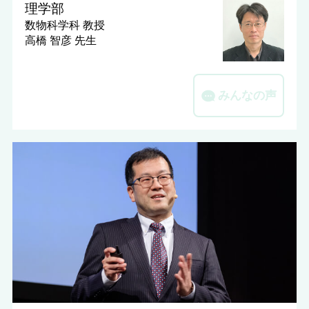
理学部
数物科学科
教授
高橋 智彦 先生
みんなの声