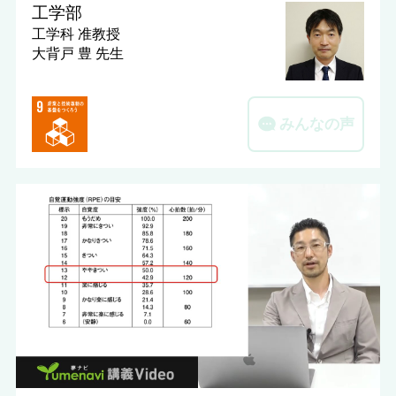
工学部
工学科
准教授
大背戸 豊 先生
みんなの声