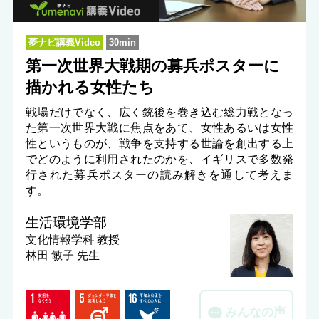
夢ナビ講義Video
30min
第一次世界大戦期の募兵ポスターに
描かれる女性たち
戦場だけでなく、広く銃後を巻き込む総力戦となっ
た第一次世界大戦に焦点をあて、女性あるいは女性
性というものが、戦争を支持する世論を創出する上
でどのように利用されたのかを、イギリスで多数発
行された募兵ポスターの読み解きを通して考えま
す。
生活環境学部
文化情報学科
教授
林田 敏子 先生
みんなの声