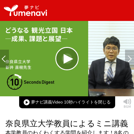
Loaded
:
100.00%
Current
0:00
/
Duration
0:14
Play
Mute
Picture-
Full
in-
Picture
夢ナビ講義Video 10秒ハイライト
Time
奈良県立大学教員によるミニ講義
本学教員のわくわくする学問を紹介します！
8名
の