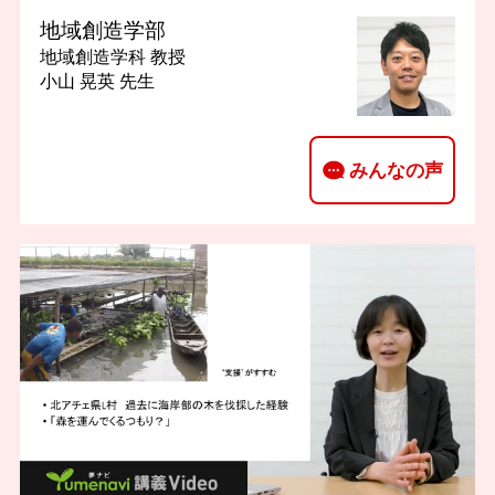
地域創造学部
地域創造学科
教授
小山 晃英 先生
みんなの声