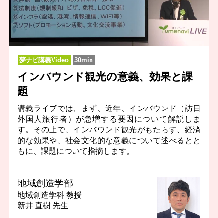
夢ナビ講義Video
30min
インバウンド観光の意義、効果と課
題
講義ライブでは、まず、近年、インバウンド（訪日
外国人旅行者）が急増する要因について解説しま
す。その上で、インバウンド観光がもたらす、経済
的な効果や、社会文化的な意義について述べるとと
もに、課題について指摘します。
地域創造学部
地域創造学科
教授
新井 直樹 先生