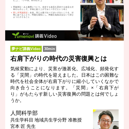
夢ナビ講義Video
30min
右肩下がりの時代の災害復興とは
気候変動により、災害が激甚化、広域化、頻発化す
る「災間」の時代を迎えました。日本はこの困難な
時代を社会全体が右肩下がりに縮小していくなかで
向き合うことになります。「災間」×「右肩下が
り」がもたらす新しい災害復興の問題とは何でしょ
うか。
人間科学部
共生学科目 地域共生学分野
准教授
宮本 匠 先生