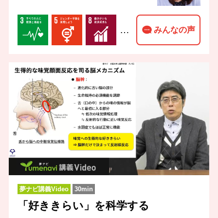
…
みんなの声
夢ナビ講義Video
30min
「好ききらい」を科学する