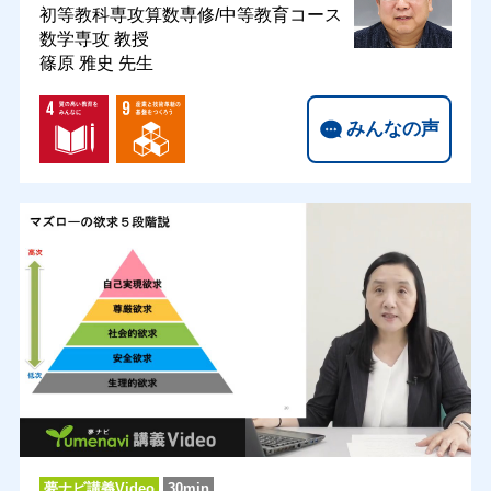
初等教科専攻算数専修/中等教育コース
数学専攻
教授
篠原 雅史 先生
みんなの声
夢ナビ講義Video
30min