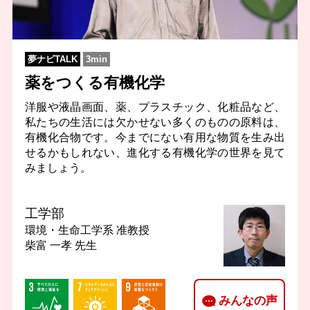
夢ナビTALK
3min
薬をつくる有機化学
洋服や液晶画面、薬、プラスチック、化粧品など、
私たちの生活には欠かせない多くのものの原料は、
有機化合物です。今までにない有用な物質を生み出
せるかもしれない、進化する有機化学の世界を見て
みましょう。
工学部
環境・生命工学系
准教授
柴富 一孝 先生
みんなの声