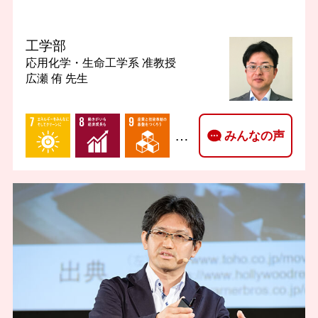
工学部
応用化学・生命工学系
准教授
広瀬 侑 先生
…
みんなの声