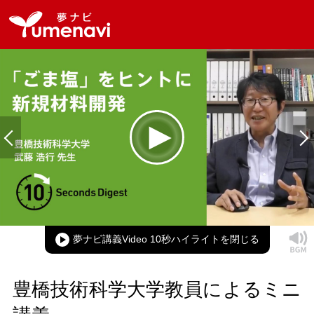
Loaded
:
100.00%
Current
0:00
/
Duration
0:12
Play
Mute
Picture-
Full
in-
Picture
夢ナビ講義Video 10秒ハイライト
Time
豊橋技術科学大学教員によるミニ