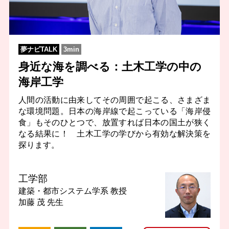
夢ナビTALK
3min
身近な海を調べる：土木工学の中の
海岸工学
人間の活動に由来してその周囲で起こる、さまざま
な環境問題。日本の海岸線で起こっている「海岸侵
食」もそのひとつで、放置すれば日本の国土が狭く
なる結果に！ 土木工学の学びから有効な解決策を
探ります。
工学部
建築・都市システム学系
教授
加藤 茂 先生