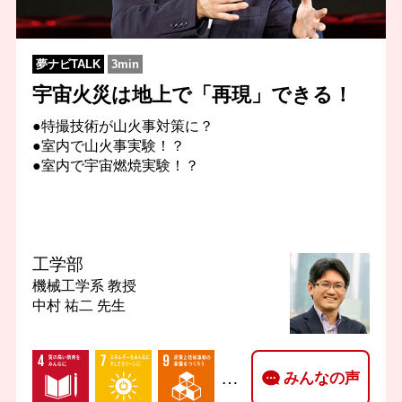
夢ナビTALK
3min
宇宙火災は地上で「再現」できる！
●特撮技術が山火事対策に？
●室内で山火事実験！？
●室内で宇宙燃焼実験！？
工学部
機械工学系
教授
中村 祐二 先生
…
みんなの声