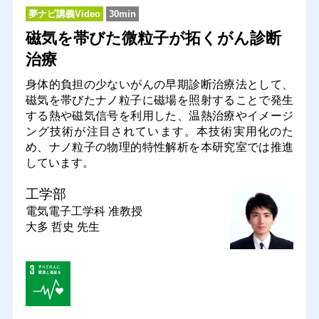
夢ナビ講義Video
30min
磁気を帯びた微粒子が拓くがん診断
治療
身体的負担の少ないがんの早期診断治療法として、
磁気を帯びたナノ粒子に磁場を照射することで発生
する熱や磁気信号を利用した、温熱治療やイメージ
ング技術が注目されています。本技術実用化のた
め、ナノ粒子の物理的特性解析を本研究室では推進
しています。
工学部
電気電子工学科
准教授
大多 哲史 先生