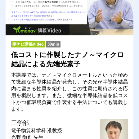
夢ナビ講義Video
30min
低コストに作製したナノ～マイクロ
結晶による先端光素子
本講義では、ナノ～マイクロメートルといった極め
て微細な半導体結晶が発光し、その光が半導体結晶
内に留まる性質を紹介し、この性質に期待される応
用を概説します。また、微細な半導体結晶を低コス
トかつ低環境負荷で作製する手法についても講義し
ます。
工学部
電子物質科学科
准教授
光野 徹也 先生