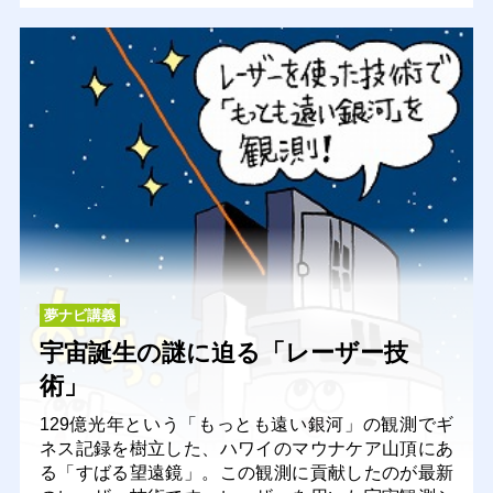
夢ナビ講義
宇宙誕生の謎に迫る「レーザー技
術」
129億光年という「もっとも遠い銀河」の観測でギ
ネス記録を樹立した、ハワイのマウナケア山頂にあ
る「すばる望遠鏡」。この観測に貢献したのが最新