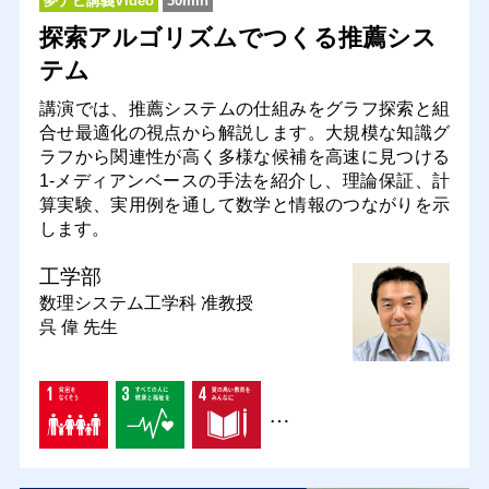
夢ナビ講義Video
30min
探索アルゴリズムでつくる推薦シス
テム
講演では、推薦システムの仕組みをグラフ探索と組
合せ最適化の視点から解説します。大規模な知識グ
ラフから関連性が高く多様な候補を高速に見つける
1-メディアンベースの手法を紹介し、理論保証、計
算実験、実用例を通して数学と情報のつながりを示
します。
工学部
数理システム工学科
准教授
呉 偉 先生
…