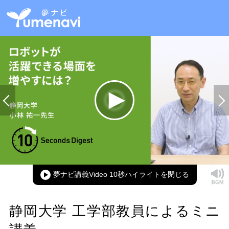
Loaded
:
100.00%
Current
0:00
/
Duration
0:15
Play
Mute
Picture-
Full
in-
Picture
夢ナビ講義Video 10秒ハイライト
Time
静岡大学 工学部教員によるミニ