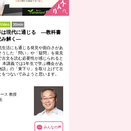
ideo
30min
界は現代に通じる ―教科書
読み解く―
代生活にも通じる発見や面白さがあ
そうした「問い」や「疑問」を発見
で古文を読む必要性が感じられると
。本講義では1年生で学ぶ機会があ
物語』の「東下り」を取り上げて古
とをつないでみようと思います。
コース
教授
生
みんなの声