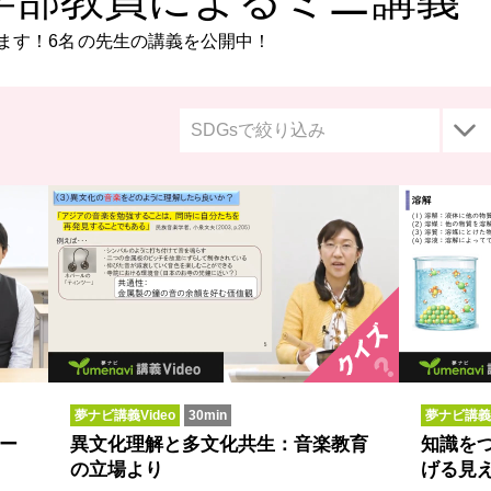
ます！
6名
の先生の講義を公開中！
SDGsで絞り込み
夢ナビ講義Video
30min
夢ナビ講義V
ー
異文化理解と多文化共生：音楽教育
知識をつ
の立場より
げる見え