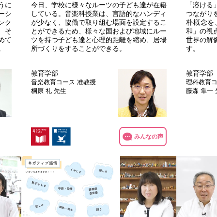
うに
今日、学校に様々なルーツの子ども達が在籍
「溶ける
ーシ
している。音楽科授業は、言語的なハンディ
つながり
ンク
が少なく、協働で取り組む場面を設定するこ
朴概念を
、そ
とができるため、様々な国および地域にルー
和」の視
めて
ツを持つ子ども達と心理的距離を縮め、居場
世界の解
。
所づくりをすることができる。
す。
教育学部
教育学部
音楽教育コース
准教授
理科教育
桐原 礼 先生
藤森 隼一
みんなの声