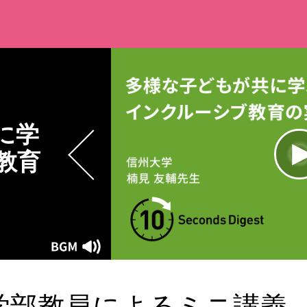
に学
教育
L
1
Current
0:00
/
Duration
0:10
Play
Mute
Time
学部教員によるミニ講義