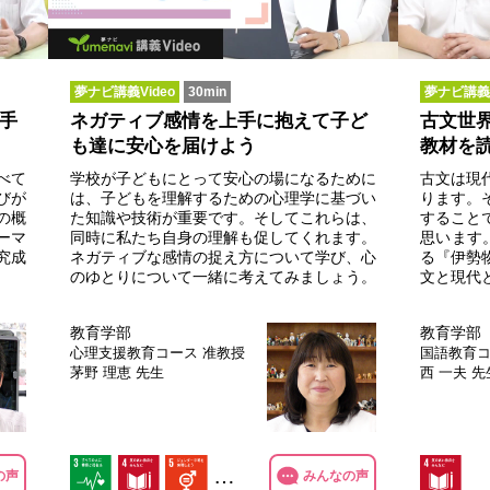
夢ナビ講義Video
30min
夢ナビ講義V
手
ネガティブ感情を上手に抱えて子ど
古文世
も達に安心を届けよう
教材を
べて
学校が子どもにとって安心の場になるために
古文は現
びが
は、子どもを理解するための心理学に基づい
ります。
の概
た知識や技術が重要です。そしてこれらは、
すること
ーマ
同時に私たち自身の理解も促してくれます。
思います
究成
ネガティブな感情の捉え方について学び、心
る『伊勢
のゆとりについて一緒に考えてみましょう。
文と現代
教育学部
教育学部
心理支援教育コース
准教授
国語教育
茅野 理恵 先生
西 一夫 先
…
の声
みんなの声