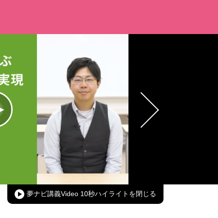
oaded
:
00.00%
Picture-
Fullscreen
in-
Picture
夢ナビ講義Video 10秒ハイライト