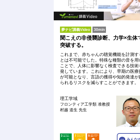
夢ナビ講義Video
30min
聞こえの非侵襲診断、力学×生体
突破する。
これまで、赤ちゃんの聴覚機能を計測す
とは不可能でした。特殊な種類の音を用
ことで、人体に影響なく検査できる技術
発しています。これにより、早期の医療
が可能となり、言語の獲得や知的発達が
られるリスクを減らすことができます。
理工学域
フロンティア工学類
准教授
村越 道生 先生
みんな