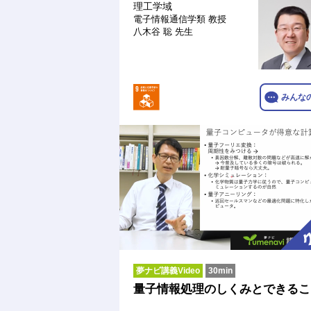
理工学域
電子情報通信学類
教授
八木谷 聡 先生
みんな
夢ナビ講義Video
30min
量子情報処理のしくみとできるこ