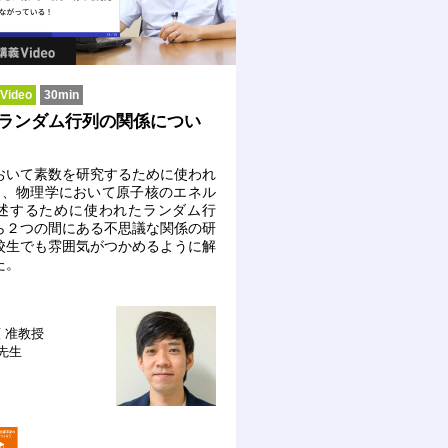
ideo
30min
とランダム行列の関係につい
おいて素数を研究するために使われ
と、物理学において原子核のエネル
述するために使われたランダム行
ら２つの間にある不思議な関係の研
校生でも雰囲気がつかめるように解
た。
類
准教授
 先生