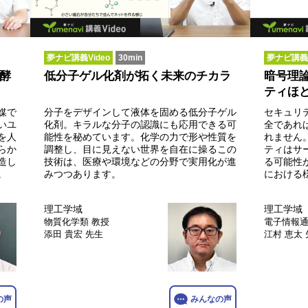
夢ナビ講義Video
30min
夢ナビ講義V
酵
低分子ゲル化剤が拓く未来のチカラ
暗号理論
ティほど
媒で
分子をデザインして液体を固める低分子ゲル
セキュリ
いユ
化剤。キラルな分子の認識にも応用できる可
全であれ
を人
能性を秘めています。化学の力で形や性質を
れません
らか
調整し、目に見えない世界を自在に操るこの
ティはサ
造し
技術は、医療や環境などの分野で実用化が進
る可能性
。
みつつあります。
における
理工学域
理工学域
物質化学類
教授
電子情報
添田 貴宏 先生
江村 恵太
の声
みんなの声