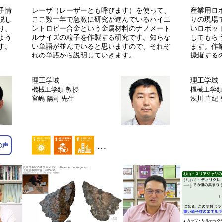
子情
レーザ（レーザーとも呼びます）を使って、
産業用ロ
説し
ここ数十年で急激に研究が進んでいるハイエ
りの現場
り、
ントロピー合金という金属材料のナノメート
いロボッ
よう
ルサイズの粒子を作製する研究です。知らな
してもら
す。
い単語が並んでいると思いますので、それぞ
ます。作
れの単語から説明していきます。
操縦する
理工学域
理工学域
機械工学類
教授
機械工学
宮嶋 陽司 先生
浅川 直紀
…
の声