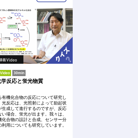
ideo
30min
化学反応と蛍光物質
る有機化合物の反応について研究し
。光反応は、光照射によって励起状
が生成して進行するのですが、反応
ない場合、蛍光が出ます。我々は、
機化合物の設計と合成、センサー分
の利用についても研究しています。