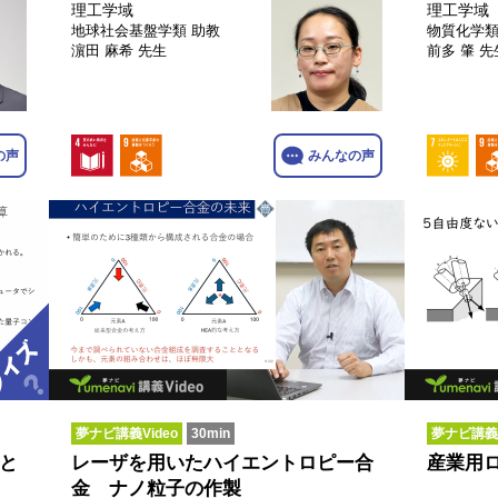
理工学域
理工学域
地球社会基盤学類
助教
物質化学
濵田 麻希 先生
前多 肇 先
の声
みんなの声
夢ナビ講義Video
30min
夢ナビ講義V
と
レーザを用いたハイエントロピー合
産業用
金 ナノ粒子の作製