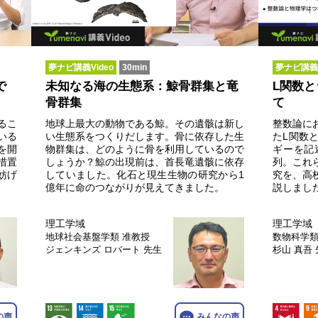
夢ナビ講義Video
30min
夢ナビ講義V
で
未知なる海の生態系：鯨骨群集と竜
L関数
骨群集
て
るこ
地球上最大の動物である鯨。その遺骸は新し
整数論に
いる
い生態系をつくりだします。骨に依存した生
たL関数
を開
物群集は、どのように骨を利用しているので
ギーを記
措置
しょうか？鯨の出現前は、首長竜遺骸に依存
列。これ
妨げ
していました。化石と現生生物の研究から1
究を、高
億年に命のつながりが見えてきました。
説しまし
理工学域
理工学域
地球社会基盤学類
准教授
数物科学
ジェンキンズ ロバート 先生
杉山 真吾
の声
みんなの声