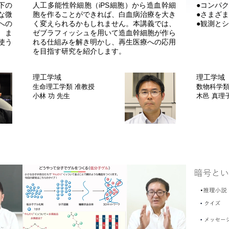
下の
人工多能性幹細胞（iPS細胞）から造血幹細
●コンパ
な微
胞を作ることができれば、白血病治療を大き
●さまざ
への
く変えられるかもしれません。本講義では、
●観測と
。ま
ゼブラフィッシュを用いて造血幹細胞が作ら
使う
れる仕組みを解き明かし、再生医療への応用
を目指す研究を紹介します。
理工学域
理工学域
生命理工学類
准教授
数物科学
小林 功 先生
木邑 真理