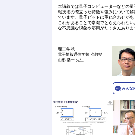
本講義では量子コンピューターなどの量
報技術の際立った特徴や強みについて解
ています。量子ビットは重ね合わせがあ
これがあることで常識でとらえられない
な不思議な現象や応用がたくさんありま
理工学域
電子情報通信学類
准教授
山形 浩一 先生
みんな