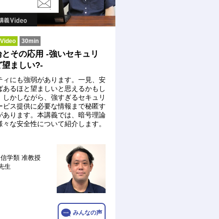
ideo
30min
とその応用 -強いセキュリ
望ましい?-
ティにも強弱があります。一見、安
ばあるほと望ましいと思えるかもし
。しかしながら、強すぎるセキュリ
ービス提供に必要な情報まで秘匿す
があります。本講義では、暗号理論
様々な安全性について紹介します。
通信学類
准教授
 先生
みんなの声