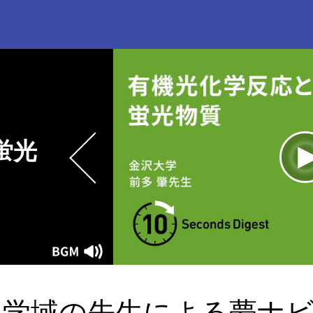
蛍光
L
1
Current
0:00
/
Duration
0:21
Play
Mute
Time
工学域の先生による夢ナ