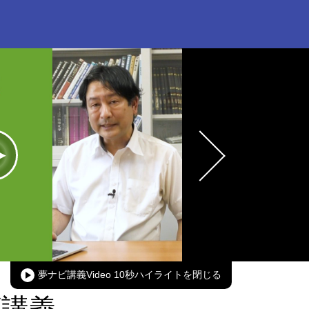
oaded
:
00.00%
Picture-
Fullscreen
in-
Picture
夢ナビ講義Video 10秒ハイライト
ビ講義