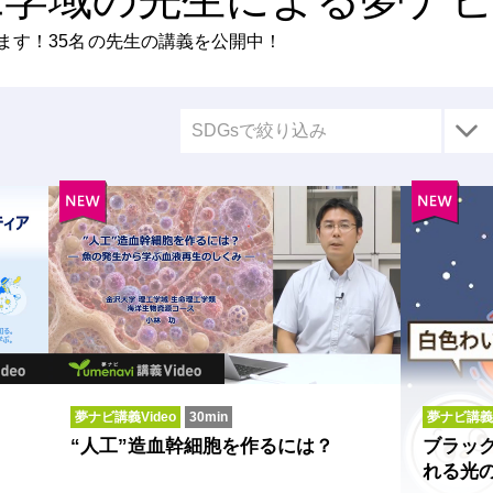
ます！
35名
の先生の講義を公開中！
SDGsで絞り込み
夢ナビ講義Video
30min
夢ナビ講義
“人工”造血幹細胞を作るには？
ブラッ
れる光