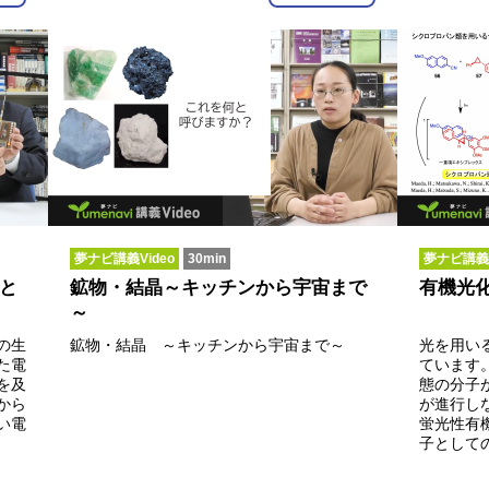
夢ナビ講義Video
30min
夢ナビ講義V
と
鉱物・結晶～キッチンから宇宙まで
有機光
～
の生
鉱物・結晶 ～キッチンから宇宙まで～
光を用い
た電
ています
を及
態の分子
から
が進行し
い電
蛍光性有
子として