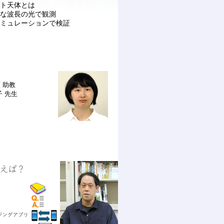
クト天体とは
まな波長の光で観測
シミュレーションで検証
類
助教
子 先生