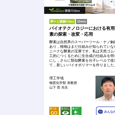
夢ナビ講義Video
30min
バイオテクノロジーにおける有用
素の探索・改変・応用
酵素は自然界のスーパーツール・ナノ触
あり，植物はまだ仕組みが知られていな
ニークな酵素の宝庫です。私は天然ゴム
工的につくるために生合成の仕組みを明
にし，さらに類似酵素を分子レベルで改
て，新しいバイオポリマーを作りました
理工学域
物質化学類
准教授
山下 哲 先生
みんな