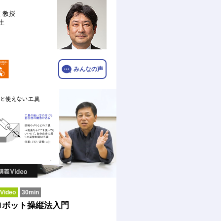
類
教授
生
みんなの声
ideo
30min
ロボット操縦法入門