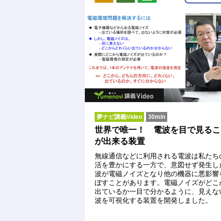
夢ナビ講義Video
30min
世界で唯一！ 電波を目で見るこ
が出来る装置
無線通信などに利用される電波は私たち
活を豊かにする一方で、意図せず発生し
波が電磁ノイズとなり他の機器に悪影響
ぼすことがあります。電磁ノイズがどこ
出ているか一目で分かるように、見えな
波を可視化する装置を開発しました。