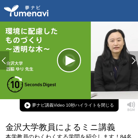
Loaded
:
100.00%
Current
0:00
/
Duration
0:09
Play
Mute
Picture-
Full
in-
Picture
夢ナビ講義Video 10秒ハイライト
Time
金沢大学教員によるミニ講義
本学教員のわくわくする学問を紹介します！
84名