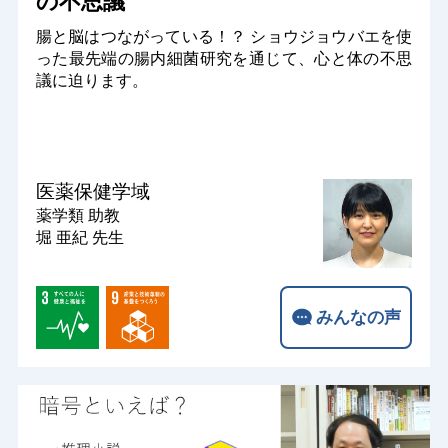
の不思議
腸と脳はつながっている！？ ショウジョウバエを使
った最先端の腸内細菌研究を通じて、心と体の不思
議に迫ります。
医薬保健学域
薬学類
助教
堀 亜紀 先生
みんなの声