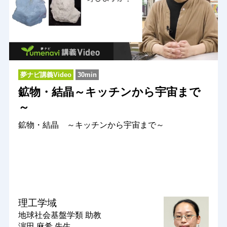
夢ナビ講義Video
30min
鉱物・結晶～キッチンから宇宙まで
～
鉱物・結晶 ～キッチンから宇宙まで～
理工学域
地球社会基盤学類
助教
濵田 麻希 先生