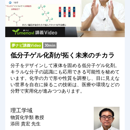
夢ナビ講義Video
30min
低分子ゲル化剤が拓く未来のチカラ
分子をデザインして液体を固める低分子ゲル化剤。
キラルな分子の認識にも応用できる可能性を秘めて
います。化学の力で形や性質を調整し、目に見えな
い世界を自在に操るこの技術は、医療や環境などの
分野で実用化が進みつつあります。
理工学域
物質化学類
教授
添田 貴宏 先生