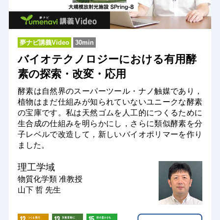
夢ナビ講義Video
30min
バイオテクノロジーにおける有用酵
素の探索・改変・応用
酵素は自然界のスーパーツール・ナノ触媒であり，
植物はまだ仕組みが知られていないユニークな酵素
の宝庫です。私は天然ゴムを人工的につくるために
生合成の仕組みを明らかにし，さらに類似酵素を分
子レベルで改造して，新しいバイオポリマーを作り
ました。
理工学域
物質化学類
准教授
山下 哲 先生