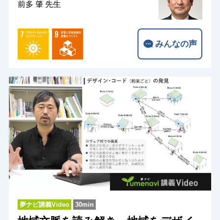
前多 肇 先生
みんなの声
夢ナビ講義Video
30min