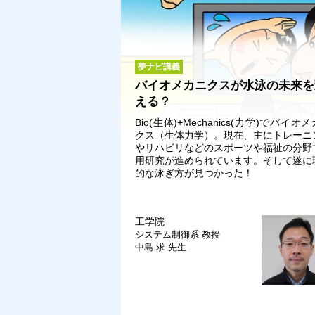
夢ナビ講義
バイオメカニクスが水泳の未来を
える？
Bio(生体)+Mechanics(力学)でバイオ
クス（生体力学）。現在、主にトレーニ
やリハビリなどのスポーツや福祉の分野
用研究が進められています。そして遂に
的な泳ぎ方が見つかった！
工学院
システム制御系
教授
中島 求 先生