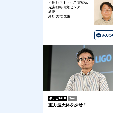
応用セラミックス研究所/
元素戦略研究センター
教授
細野 秀雄 先生
みんな
夢ナビTALK
3min
重力波天体を探せ！