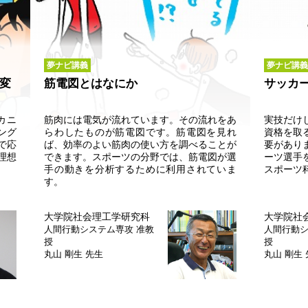
夢ナビ講義
夢ナビ講義
変
筋電図とはなにか
サッカ
メカニ
筋肉には電気が流れています。その流れをあ
実技だけ
ング
らわしたものが筋電図です。筋電図を見れ
資格を取
で応
ば、効率のよい筋肉の使い方を調べることが
要があり
理想
できます。スポーツの分野では、筋電図が選
ーツ選手
手の動きを分析するために利用されていま
スポーツ
す。
大学院社会理工学研究科
大学院社
人間行動システム専攻
准教
人間行動
授
授
丸山 剛生 先生
丸山 剛生