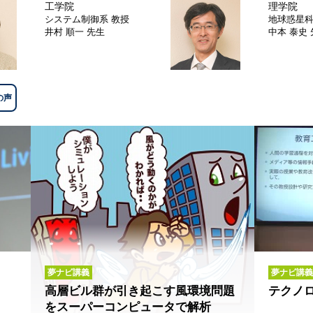
工学院
理学院
システム制御系
教授
地球惑星
井村 順一 先生
中本 泰史
の声
夢ナビ講義
夢ナビ講義V
高層ビル群が引き起こす風環境問題
テクノ
をスーパーコンピュータで解析