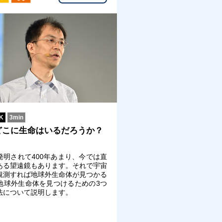
K
3min
どこに生命はいるだろうか？
発明されて400年あまり、今では直
もある望遠鏡もあります。それで宇宙
観測すれば地球外生命体が見つかる
地球外生命体を見つけるための3つ
法について説明します。