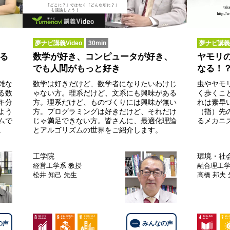
夢ナビ講義Video
30min
夢ナビ講義V
る
数学が好き、コンピュータが好き、
ヤモリ
でも人間がもっと好き
なる！
雑な
数学は好きだけど、数学者になりたいわけじ
虫やヤモ
る数
ゃない方。理系だけど、文系にも興味がある
く歩くこ
キ分
方。理系だけど、ものづくりには興味が無い
れは素早
よう
方。プログラミングは好きだけど、それだけ
（指）先
ムで
じゃ満足できない方。皆さんに、最適化理論
るメカニ
。
とアルゴリズムの世界をご紹介します。
工学院
環境・社
経営工学系
教授
融合理工
松井 知己 先生
高橋 邦夫
の声
みんなの声