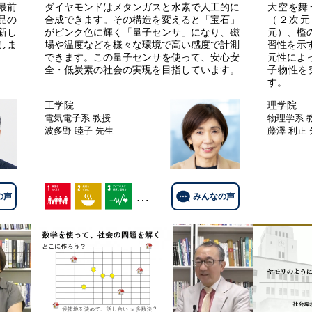
最前
ダイヤモンドはメタンガスと水素で人工的に
大空を舞
品の
合成できます。その構造を変えると「宝石」
（２次元
新し
がピンク色に輝く「量子センサ」になり、磁
元）、檻
しま
場や温度などを様々な環境で高い感度で計測
習性を示
できます。この量子センサを使って、安心安
元性によ
全・低炭素の社会の実現を目指しています。
子物性を
す。
工学院
理学院
電気電子系
教授
物理学系
波多野 睦子 先生
藤澤 利正
…
の声
みんなの声