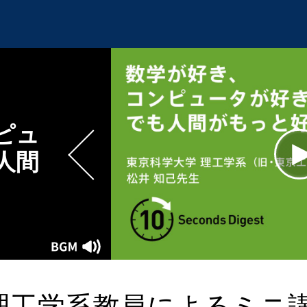
ピュ
人間
L
1
Current
0:00
/
Duration
0:10
Play
Mute
Time
理工学系教員によるミニ