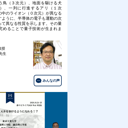
う鳥（３次元）、地面を駆ける犬
）、一列に行進するアリ（１次
の中のライオン（０次元）が異なる
すように、半導体の電子も運動の次
って異なる性質を示します。その量
究めることで量子技術が生まれま
教授
 先生
みんなの声