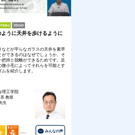
ideo
30min
のように天井を歩けるように
？
リなどが平らなガラスの天井を素早
とができるのはなぜでしょうか。そ
い把持と脱離ができるためです。足
の微小毛によってそれらを可能とす
ズムを紹介します。
会理工学院
学系
教授
 先生
…
みんなの声