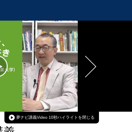
oaded
:
00.00%
Picture-
Fullscreen
in-
Picture
夢ナビ講義Video 10秒ハイライト
講義