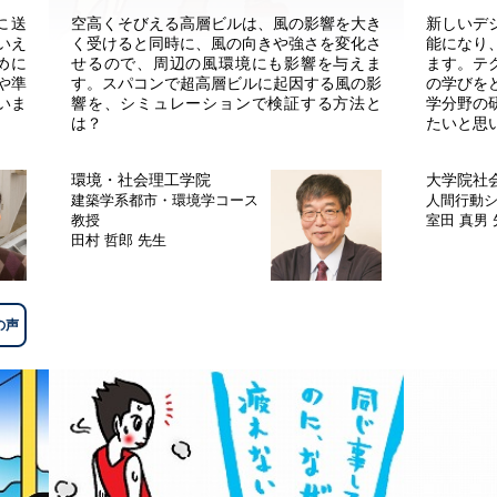
に送
空高くそびえる高層ビルは、風の影響を大き
新しいデ
いえ
く受けると同時に、風の向きや強さを変化さ
能になり
めに
せるので、周辺の風環境にも影響を与えま
ます。テ
や準
す。スパコンで超高層ビルに起因する風の影
の学びを
いま
響を、シミュレーションで検証する方法と
学分野の
は？
たいと思
環境・社会理工学院
大学院社
建築学系都市・環境学コース
人間行動
教授
室田 真男
田村 哲郎 先生
の声