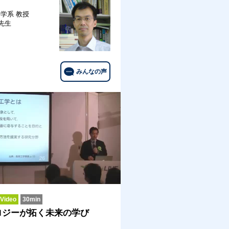
科学系
教授
 先生
みんなの声
ideo
30min
ロジーが拓く未来の学び