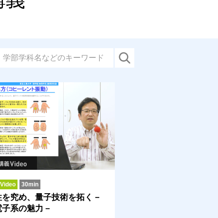
ideo
30min
性を究め、量子技術を拓く－
電子系の魅力－