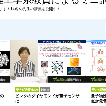
ます！
14名
の先生の講義を公開中！
夢ナビ講義Video
30min
夢ナビ講義V
の
ピンクのダイヤモンドが量子センサ
量子物
に
低次元