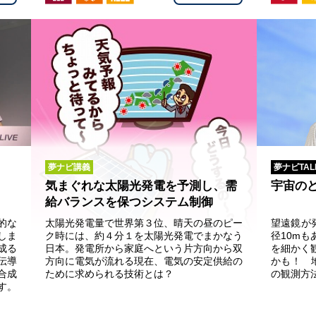
夢ナビ講義
夢ナビTAL
気まぐれな太陽光発電を予測し、需
宇宙の
給バランスを保つシステム制御
的な
太陽光発電量で世界第３位、晴天の昼のピー
望遠鏡が
しま
ク時には、約４分１を太陽光発電でまかなう
径10m
成る
日本。発電所から家庭へという片方向から双
を細かく
伝導
方向に電気が流れる現在、電気の安定供給の
かも！ 
合成
ために求められる技術とは？
の観測方
す。