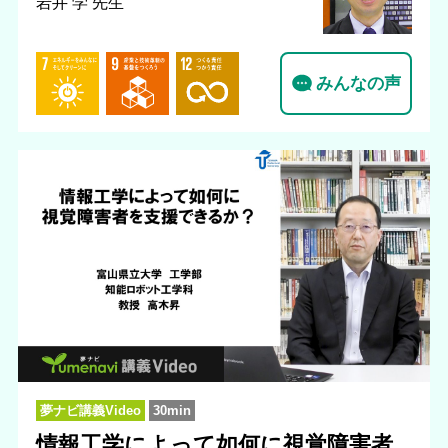
岩井 学 先生
みんなの声
夢ナビ講義Video
30min
情報工学によって如何に視覚障害者