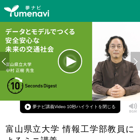
Loaded
:
100.00%
Current
0:00
/
Duration
0:10
Play
Mute
Picture-
Full
in-
Picture
夢ナビ講義Video 10秒ハイライト
Time
富山県立大学 情報工学部教員に