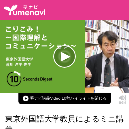
Loaded
:
100.00%
Current
0:00
/
Duration
0:15
Play
Mute
Picture-
Full
in-
Picture
夢ナビ講義Video 10秒ハイライト
Time
東京外国語大学教員によるミニ講