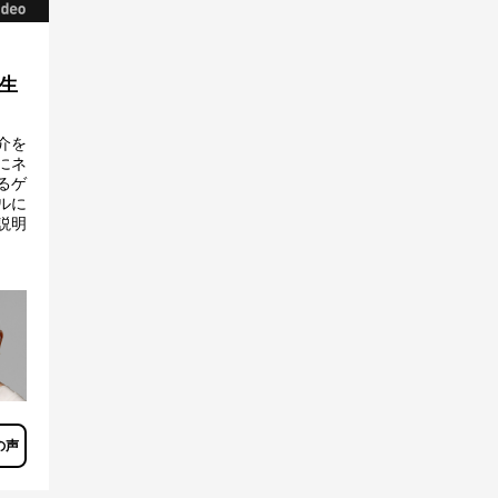
生
介を
にネ
るゲ
ルに
説明
の声