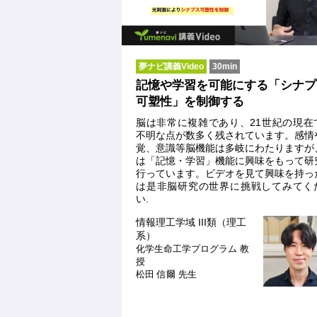
夢ナビ講義Video
30min
記憶や学習を可能にする「シナプ
可塑性」を制御する
脳は非常に複雑であり、21世紀の現在
不明な点が数多く残されています。感情
覚、意識等脳機能は多岐にわたりますが
は「記憶・学習」機能に興味をもって研
行っています。ビデオを見て興味を持っ
は是非脳研究の世界に挑戦してみてく
い.
情報理工学域 III類（理工
系）
化学生命工学プログラム
教
授
松田 信爾 先生