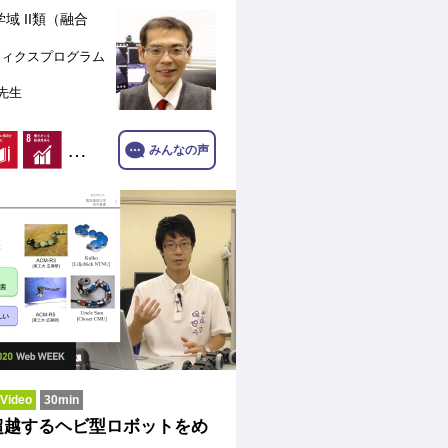
域 II類（融合
ティクスプログラム
 先生
…
みんなの声
ideo
30min
超越するヘビ型ロボットをめ