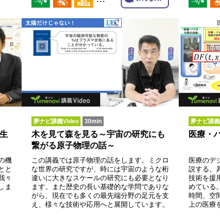
夢ナビ講義Video
30min
夢ナビ講義V
生
木を見て森を見る～宇宙の研究にも
医療・
繋がる原子物理の話～
の機
この講義では原子物理の話をします。ミクロ
医療のデ
とと
な世界の研究ですが、時には宇宙のような桁
説する。
我々
違いに大きなスケールの研究にも必要となり
技術を援
しま
ます。また歴史の長い基礎的な学問でありな
めている
がら、現在でも多くの最先端分野の足元を支
時間、空
え、様々な技術や応用へと展開しています。
上の医療