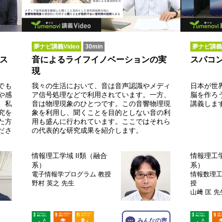
夢ナビ講義Video
30min
夢ナビ講義V
ス
音によるライフイノベーションの実
スパコ
現
でも
我々の生活において、音は音声認識やメディ
日本が世
や感
ア信号処理などで利用されています。一方、
脳を作ろ
、私
音は物理現象のひとつです。この音響物理現
講義しま
究を
象を利用し、聞くことを目的としない音の利
た方
用も盛んに行われています。ここではそれら
ださ
の代表的な研究成果を紹介します。
情報理工学域 II類（融合
情報理工学
系）
系）
電子情報学プログラム
教授
情報数理
野村 英之 先生
授
山﨑 匡 先
…
みんなの声