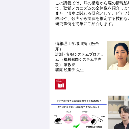
この講義では、耳の構造から脳の情報処
で、聴覚メカニズムの全体像を紹介しま
また、演奏に関わる研究として、ピアノ
検出や、歌声から旋律を推定する技術な
研究事例を簡単にご紹介します。
情報理工学域 II類（融合
系）
計測・制御システムプログラ
ム （機械知能システム学専
攻）
准教授
饗庭 絵里子 先生