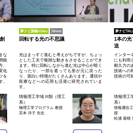
夢ナビ講義Video
30min
夢ナビTAL
創
回転する光の不思議
1本の
送
まな
光はまっすぐ進むと考えがちですが、ちょっ
インター
間能
とした工夫で複雑な動きをさせることができ
にも利用
方、
ます。特に回転しながら進む光は中心が暗く
耐久力の
変化
なったり、一部を遮っても形が元に戻った
技術への
ツを
り、面白い特徴がたくさんあります。通信や
技術の可
す。
医療などへの応用も活発に研究されていま
す。
情報理工学域 III類（理工
情報理工学
系）
系）
物理工学プログラム
教授
情報通信
宮本 洋子 先生
授
松浦 基晴