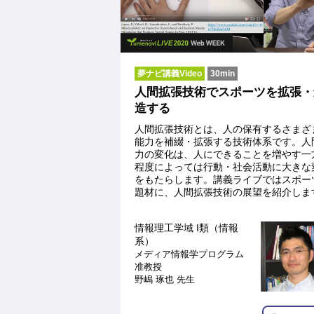
夢ナビ講義Video
30min
人間拡張技術でスポーツを拡張・
造する
人間拡張技術とは、人の保有するさまざ
能力を補綴・拡張する技術体系です。人
力の変化は、人にできることを増やす一
程度によっては行動・社会活動に大きな
をもたらします。講義ライブではスポー
題材に、人間拡張技術の展望を紹介しま
情報理工学域 I類（情報
系）
メディア情報学プログラム
准教授
野嶋 琢也 先生