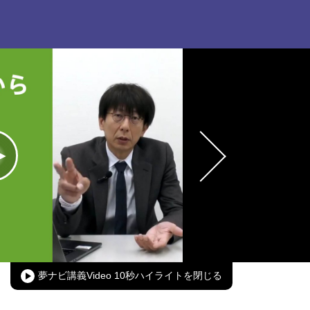
oaded
:
00.00%
Picture-
Fullscreen
in-
Picture
夢ナビ講義Video 10秒ハイライト