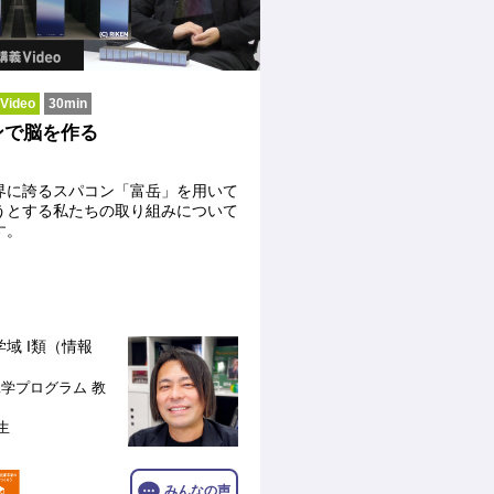
ideo
30min
ンで脳を作る
界に誇るスパコン「富岳」を用いて
うとする私たちの取り組みについて
す。
域 I類（情報
工学プログラム
教
生
みんなの声