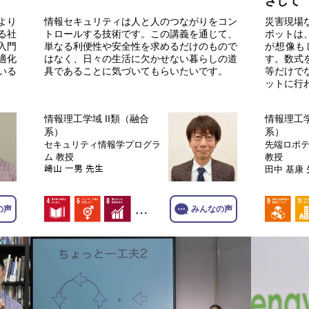
ざして
より
情報セキュリティは人と人のつながりをコン
災害現場
る社
トロールする技術です。この講義を通じて、
ボットは
入門
単なる利便性や安全性を求めるだけのもので
が想像も
適化
はなく、日々の生活に欠かせない暮らしの道
す。数式
いる
具であることに気づいてもらいたいです。
等だけで
ットに行
情報理工学域 II類（融合
情報理工学
系）
系）
セキュリティ情報学プログラ
先端ロボ
ム
教授
教授
﨑山 一男 先生
田中 基康
…
の声
みんなの声