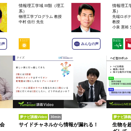
情報理工学域 III類（理工
情報理工学
系）
系）
物理工学プログラム
教授
先端ロボ
中村 信行 先生
教授
小泉 憲裕
の声
みんなの声
夢ナビ講義Video
30min
夢ナビ講義V
会
サイドチャネルから情報が漏れる！
生物を