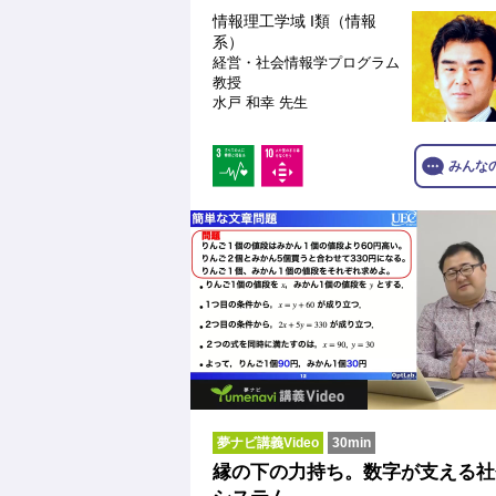
情報理工学域 I類（情報
系）
経営・社会情報学プログラム
教授
水戸 和幸 先生
みんな
夢ナビ講義Video
30min
縁の下の力持ち。数字が支える社