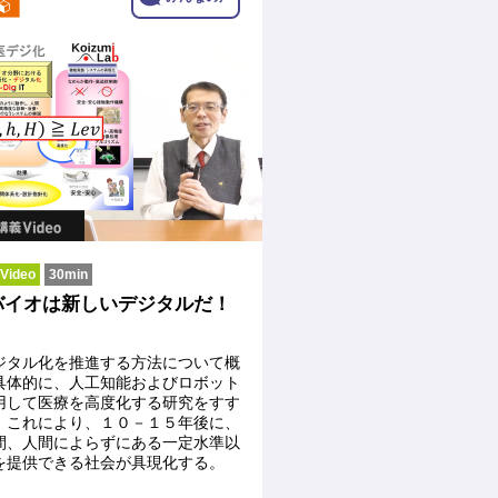
ideo
30min
バイオは新しいデジタルだ！
ジタル化を推進する方法について概
具体的に、人工知能およびロボット
用して医療を高度化する研究をすす
。これにより、１０－１５年後に、
間、人間によらずにある一定水準以
を提供できる社会が具現化する。