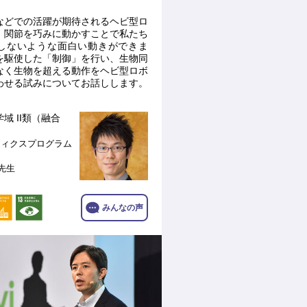
などでの活躍が期待されるヘビ型ロ
、関節を巧みに動かすことで私たち
しないような面白い動きができま
を駆使した「制御」を行い、生物同
なく生物を超える動作をヘビ型ロボ
わせる試みについてお話しします。
域 II類（融合
ティクスプログラム
 先生
みんなの声