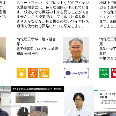
理ま
スマートフォン、タブレットなどのワイヤレ
地球上で
す。
ス通信機器には、色々な回路が使われていま
迫る！最
運指
す。残念ながら機器の中身を見ることができ
ックな細
どの
ません。この授業では、フィルタ回路を例に
ク」とい
皆さんがなかなか見る機会のないワイヤレス
ます。細
通信で使われる回路について紹介します。
求しまし
情報理工学域 II類（融合
情報理工学
系）
系）
電子情報学プログラム
教授
化学生命
和田 光司 先生
教授
中根 大介
みんなの声