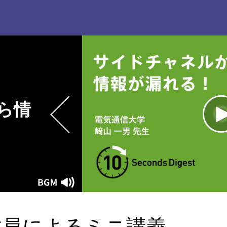
ら情
L
1
Current
0:00
/
Duration
0:15
Play
Mute
Time
教員によるミニ講義