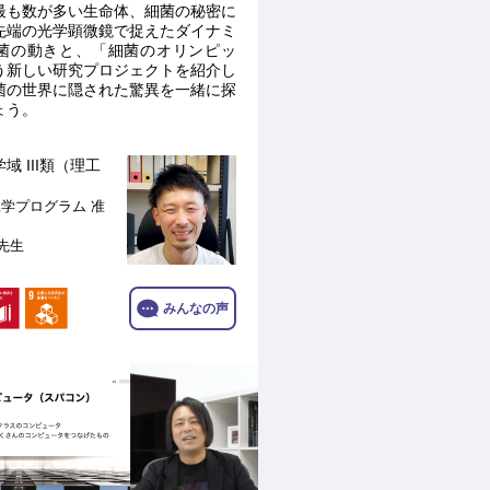
最も数が多い生命体、細菌の秘密に
先端の光学顕微鏡で捉えたダイナミ
菌の動きと、「細菌のオリンピッ
う新しい研究プロジェクトを紹介し
菌の世界に隠された驚異を一緒に探
ょう。
域 III類（理工
工学プログラム
准
 先生
みんなの声