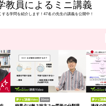
学教員によるミニ講義
くする学問を紹介します！
47名
の先生の講義を公開中！
夢ナビ講義Video
30min
夢ナビ講義V
生
特異点は敵？味方？〜図形の分類理
液体の