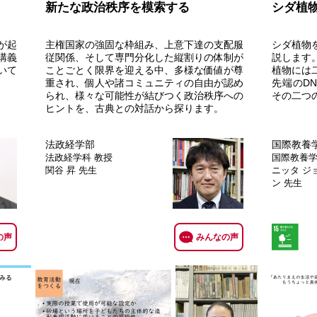
新たな政治秩序を模索する
シダ植
が起
主権国家の強固な枠組み、上意下達の支配服
シダ植物
講義
従関係、そして専門分化した縦割りの体制が
説します
いて
ことごとく限界を迎える中、多様な価値が尊
植物には
重され、個人や諸コミュニティの自由が認め
先端のD
られ、様々な可能性が結びつく政治秩序への
その二つ
ヒントを、古典との対話から探ります。
法政経学部
国際教養
法政経学科
教授
国際教養
関谷 昇 先生
ニッタ ジ
ン 先生
の声
みんなの声