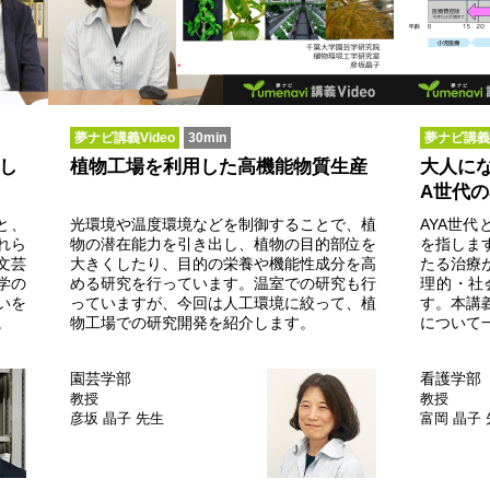
夢ナビ講義Video
30min
夢ナビ講義V
し
植物工場を利用した高機能物質生産
大人に
A世代
と、
光環境や温度環境などを制御することで、植
AYA世
れら
物の潜在能力を引き出し、植物の目的部位を
を指しま
文芸
大きくしたり、目的の栄養や機能性成分を高
たる治療
学の
める研究を行っています。温室での研究も行
理的・社
いを
っていますが、今回は人工環境に絞って、植
す。本講
。
物工場での研究開発を紹介します。
について
園芸学部
看護学部
教授
教授
彦坂 晶子 先生
富岡 晶子