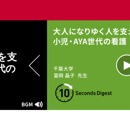
を支
代の
L
1
Current
0:00
/
Duration
0:16
Play
Mute
Time