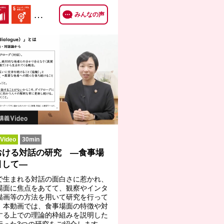
…
みんなの声
ideo
30min
おける対話の研究 ―食事場
目して―
で生まれる対話の面白さに惹かれ、
場面に焦点をあてて、観察やインタ
描画等の方法を用いて研究を行って
。本動画では、食事場面の特徴や対
する上での理論的枠組みを説明した