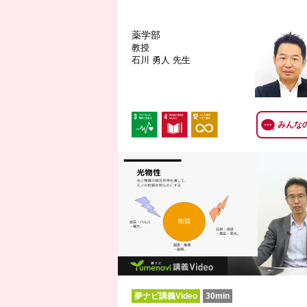
薬学部
教授
石川 勇人 先生
みんな
夢ナビ講義Video
30min