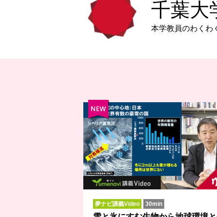
千葉大
本学教員のわくわ
夢ナビ講義Video
30min
雪と氷にすむ生物から地球環境と