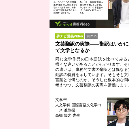
夢ナビ講義Video
30min
文芸翻訳の実際――翻訳はいかに
て文学となるか
同じ文学作品の日本語訳を比べてみる
様々な違いがあることがわかります。そ
の違いは、事務的文書の翻訳とは異なる
翻訳の特質を示しています。そもそも文
言葉とは何なのか。そうした根本的な問
考えつつ、文芸翻訳の実際を講義します
文学部
人文学科 国際言語文化学コ
ース
准教授
高橋 知之 先生