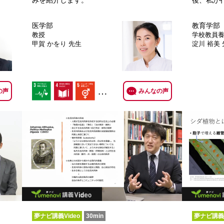
みを紹介します。
後、私が
医学部
教育学部
教授
学校教員
甲賀 かをり 先生
淀川 裕美
…
の声
みんなの声
夢ナビ講義Video
30min
夢ナビ講義V