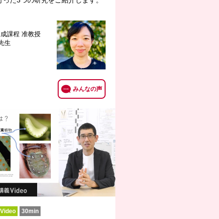
行った3つの研究をご紹介します。
養成課程
准教授
 先生
みんなの声
ideo
30min