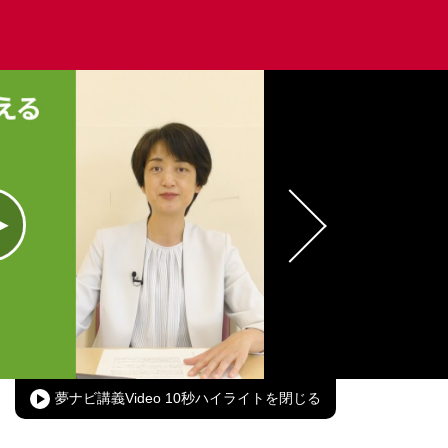
oaded
:
00.00%
Picture-
Fullscreen
in-
Picture
夢ナビ講義Video 10秒ハイライト