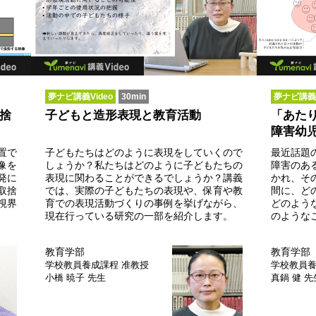
夢ナビ講義Video
30min
夢ナビ講義V
捨
子どもと造形表現と教育活動
「あた
障害幼
置で
子どもたちはどのように表現をしていくので
最近話題
像を
しょうか？私たちはどのように子どもたちの
障害のあ
発に
表現に関わることができるでしょうか？講義
かれ、そ
取捨
では、実際の子どもたちの表現や、保育や教
間に、ど
視界
育での表現活動づくりの事例を挙げながら、
どのよう
現在行っている研究の一部を紹介します。
のような
教育学部
教育学部
学校教員養成課程
准教授
学校教員
小橋 暁子 先生
真鍋 健 先