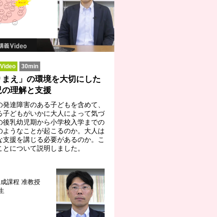
ideo
30min
りまえ」の環境を大切にした
児の理解と支援
の発達障害のある子どもを含めて、
る子どもがいかに大人によって気づ
の後乳幼児期から小学校入学までの
のようなことが起こるのか。大人は
な支援を講じる必要があるのか。こ
ことについて説明しました。
養成課程
准教授
生