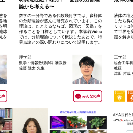
論から考える〜
態を
数学の一分野である代数幾何学では、多様体
液体の塩
各地
の分類理論が盛んに研究されています。この
したら得
を明
理論は、たとえるならば、図形の「図鑑」を
リットは
地球
作ることを目標としています。本講義Video
て世界を
見を
では、分類理論について概説したあとで、特
謎を解き
異点論との深い関わりについて説明します。
理学部
工学部
数学・情報数理学科
准教授
総合工学科
佐藤 謙太 先生
教授
津田 哲哉
の声
みんなの声