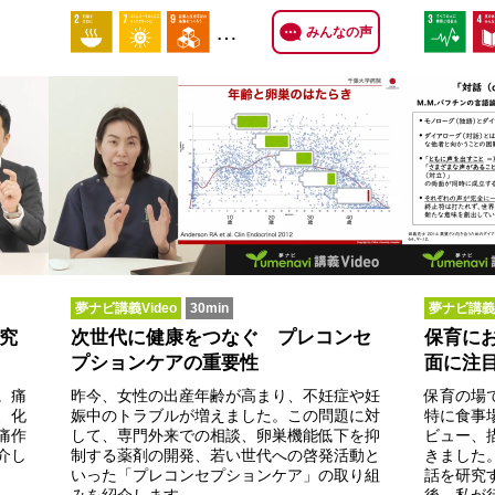
…
みんなの声
夢ナビ講義Video
30min
夢ナビ講義V
究
次世代に健康をつなぐ プレコンセ
保育に
プションケアの重要性
面に注
。痛
昨今、女性の出産年齢が高まり、不妊症や妊
保育の場
、化
娠中のトラブルが増えました。この問題に対
特に食事
痛作
して、専門外来での相談、卵巣機能低下を抑
ビュー、
介し
制する薬剤の開発、若い世代への啓発活動と
きました
いった「プレコンセプションケア」の取り組
話を研究