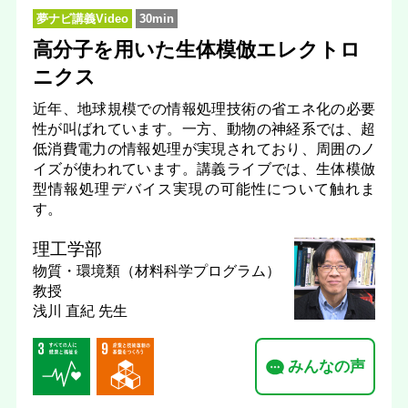
夢ナビ講義Video
30min
高分子を用いた生体模倣エレクトロ
ニクス
近年、地球規模での情報処理技術の省エネ化の必要
性が叫ばれています。一方、動物の神経系では、超
低消費電力の情報処理が実現されており、周囲のノ
イズが使われています。講義ライブでは、生体模倣
型情報処理デバイス実現の可能性について触れま
す。
理工学部
物質・環境類（材料科学プログラム）
教授
浅川 直紀 先生
みんなの声