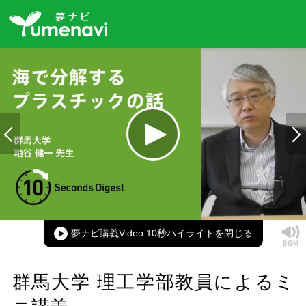
Loaded
:
100.00%
Current
0:00
/
Duration
0:12
Play
Mute
Picture-
Full
in-
Picture
夢ナビ講義Video 10秒ハイライト
Time
群馬大学 理工学部教員によるミ