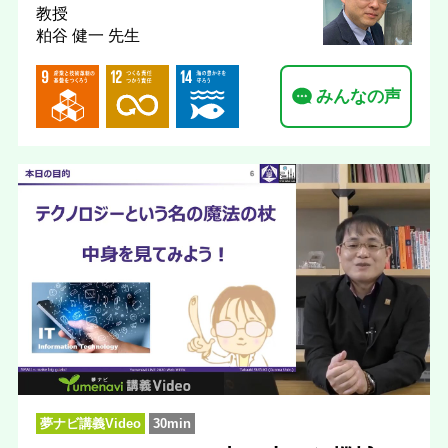
教授
粕谷 健一 先生
みんなの声
夢ナビ講義Video
30min