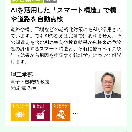
夢ナビ講義Video
30min
AIを活用した「スマート構造」で橋
や道路を自動点検
道路や橋、工場などの老朽化対策にもAIが活用され
ています。でもAIの答えは完璧ではありません。そ
の間違えを含むAIの答えや検査結果から将来の危険
性の評価するスマート構造と、それに使うベイズ統
計（結果から原因を推定する統計学）について解説
します。
理工学部
電子・機械類
教授
岩崎 篤 先生
…