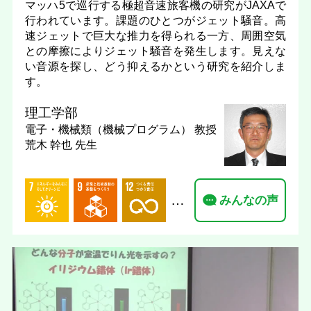
マッハ5で巡行する極超音速旅客機の研究がJAXAで
行われています。課題のひとつがジェット騒音。高
速ジェットで巨大な推力を得られる一方、周囲空気
との摩擦によりジェット騒音を発生します。見えな
い音源を探し、どう抑えるかという研究を紹介しま
す。
理工学部
電子・機械類（機械プログラム）
教授
荒木 幹也 先生
…
みんなの声