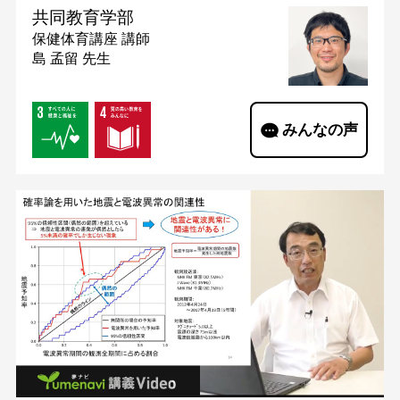
共同教育学部
保健体育講座
講師
島 孟留 先生
みんなの声