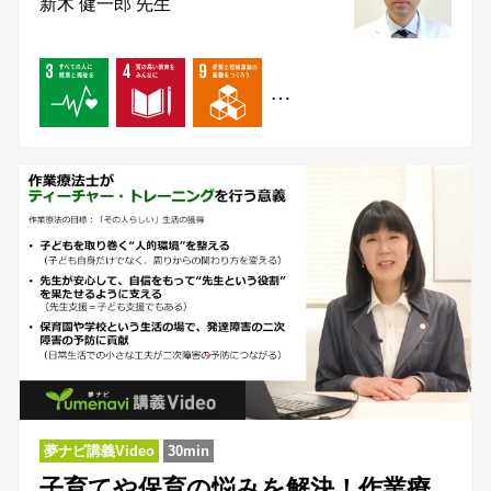
新木 健一郎 先生
…
夢ナビ講義Video
30min
子育てや保育の悩みを解決！作業療