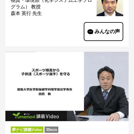
物質・環境類（化学システム工学プロ
グラム）
教授
森本 英行 先生
みんなの声
夢ナビ講義Video
30min