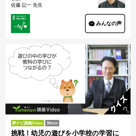
佐藤 記一 先生
みんなの声
夢ナビ講義Video
30min
挑戦！幼児の遊びを小学校の学習に