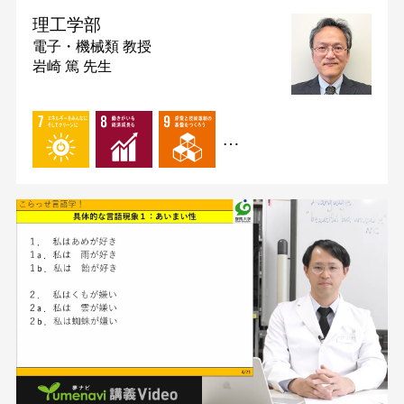
理工学部
電子・機械類
教授
岩崎 篤 先生
…