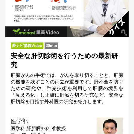
夢ナビ講義Video
30min
安全な肝切除術を行うための最新研
究
肝臓がんの手術では、がんを取り切ることと、肝臓
の機能を残すことの両立が重要です。肝不全を防ぐ
ための研究や、蛍光技術を利用して肝臓の境界を
「見える化」し正確に肝臓を切る研究など、安全な
肝切除を目指す外科医の研究を紹介します。
医学部
医学科 肝胆膵外科
准教授