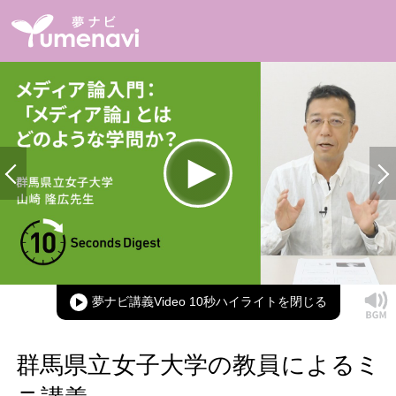
Loaded
:
100.00%
Current
0:00
/
Duration
0:12
Play
Mute
Picture-
Full
in-
Picture
夢ナビ講義Video 10秒ハイライト
Time
群馬県立女子大学の教員によるミ