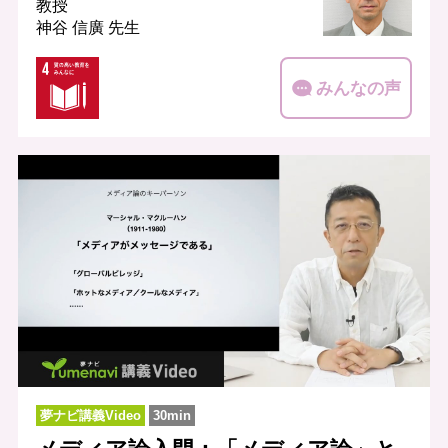
教授
神谷 信廣 先生
みんなの声
夢ナビ講義Video
30min