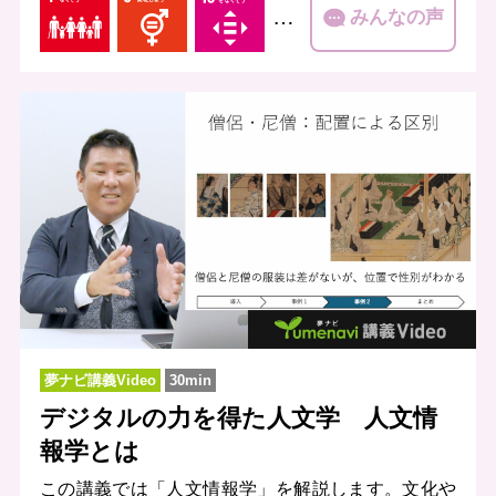
…
みんなの声
夢ナビ講義Video
30min
デジタルの力を得た人文学 人文情
報学とは
この講義では「人文情報学」を解説します。文化や