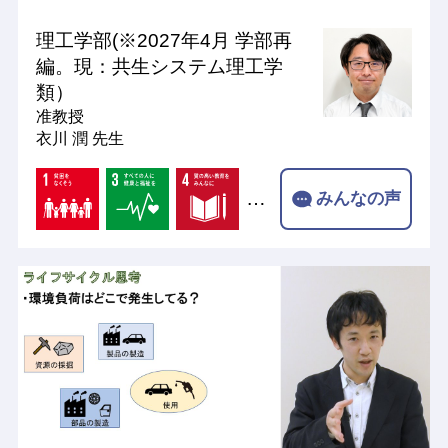
理工学部(※2027年4月 学部再
編。現：共生システム理工学
類）
准教授
衣川 潤 先生
…
みんなの声