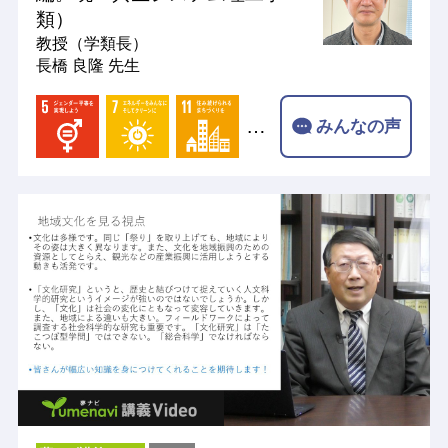
類）
教授（学類長）
長橋 良隆 先生
…
みんなの声