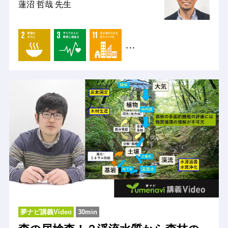
蓮沼 哲哉 先生
…
夢ナビ講義Video
30min