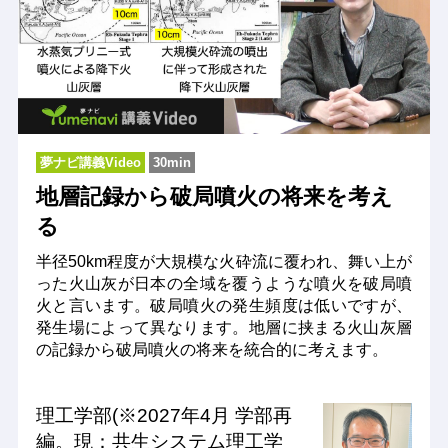
夢ナビ講義Video
30min
地層記録から破局噴火の将来を考え
る
半径50km程度が大規模な火砕流に覆われ、舞い上が
った火山灰が日本の全域を覆うような噴火を破局噴
火と言います。破局噴火の発生頻度は低いですが、
発生場によって異なります。地層に挟まる火山灰層
の記録から破局噴火の将来を統合的に考えます。
理工学部(※2027年4月 学部再
編。現：共生システム理工学