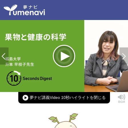
Loaded
:
100.00%
Current
0:00
/
Duration
0:14
Play
Mute
Picture-
Full
in-
Picture
夢ナビ講義Video 10秒ハイライト
Time