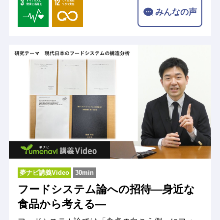
みんなの声
夢ナビ講義Video
30min
フードシステム論への招待―身近な
食品から考える―