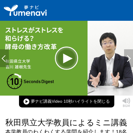
Loaded
:
100.00%
Current
0:00
/
Duration
0:12
Play
Mute
Picture-
Full
in-
Picture
夢ナビ講義Video 10秒ハイライト
Time
秋田県立大学教員によるミニ講義
本学教員のわくわくする学問を紹介します！
18名