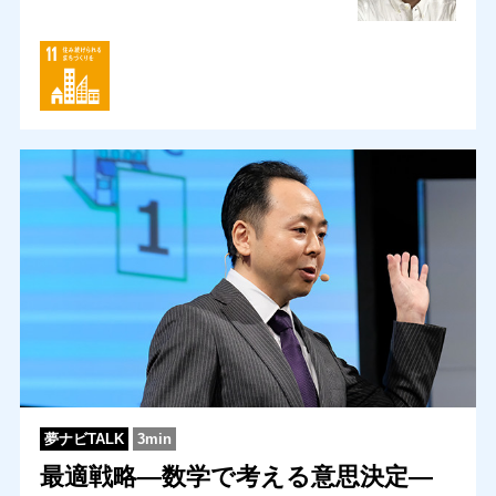
夢ナビTALK
3min
最適戦略―数学で考える意思決定―