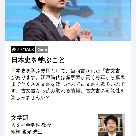
夢ナビTALK
3min
日本史を学ぶこと
日本史を学ぶ史料として、当時書かれた「古文書」
があります。江戸時代は識字率が高く将軍から庶民
までたくさん文書を残したので古文書も数多いので
す。古文書から読み取れる情報、古文書の可能性を
楽しみませんか？
文学部
人文社会学科
教授
籠橋 俊光 先生