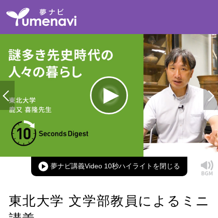
Loaded
:
100.00%
Current
0:00
/
Duration
0:11
Play
Mute
Picture-
Full
in-
Picture
夢ナビ講義Video 10秒ハイライト
Time
東北大学 文学部教員によるミニ