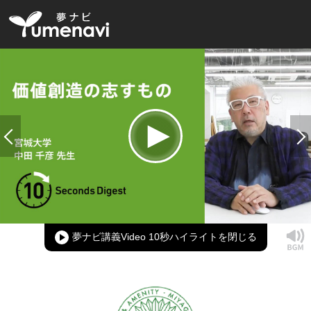
Loaded
:
100.00%
Current
0:00
/
Duration
0:14
Play
Mute
Picture-
Full
in-
Picture
夢ナビ講義Video 10秒ハイライト
Time