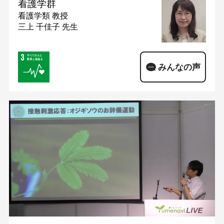
看護学群
看護学類
教授
三上 千佳子 先生
みんなの声