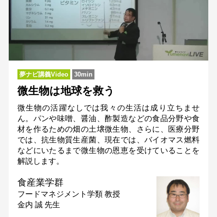
夢ナビ講義Video
30min
微生物は地球を救う
微生物の活躍なしでは我々の生活は成り立ちませ
ん。パンや味噌、醤油、酢製造などの食品分野や食
材を作るための畑の土壌微生物、さらに、医療分野
では、抗生物質生産菌、現在では、バイオマス燃料
などにいたるまで微生物の恩恵を受けていることを
解説します。
食産業学群
フードマネジメント学類
教授
金内 誠 先生