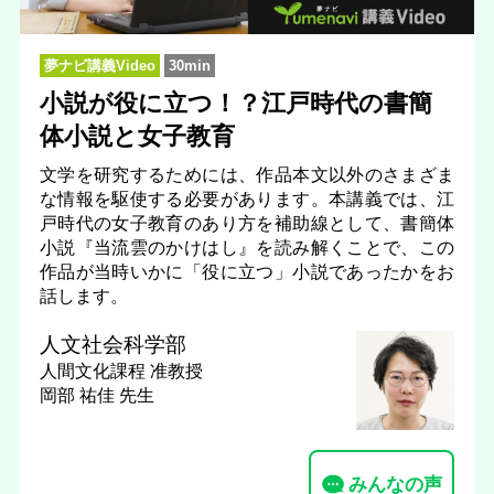
夢ナビ講義Video
30min
小説が役に立つ！？江戸時代の書簡
体小説と女子教育
文学を研究するためには、作品本文以外のさまざま
な情報を駆使する必要があります。本講義では、江
戸時代の女子教育のあり方を補助線として、書簡体
小説『当流雲のかけはし』を読み解くことで、この
作品が当時いかに「役に立つ」小説であったかをお
話します。
人文社会科学部
人間文化課程
准教授
岡部 祐佳 先生
みんなの声