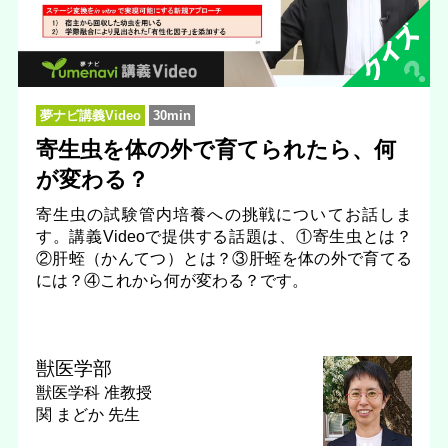
夢ナビ講義Video
30min
寄生虫を体の外で育てられたら、何
が変わる？
寄生虫の試験管内培養への挑戦についてお話しま
す。講義Videoで提供する話題は、①寄生虫とは？
②肝蛭（かんてつ）とは？③肝蛭を体の外で育てる
には？④これから何が変わる？です。
獣医学部
獣医学科
准教授
関 まどか 先生