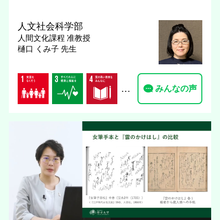
人文社会科学部
人間文化課程
准教授
樋口 くみ子 先生
…
みんなの声