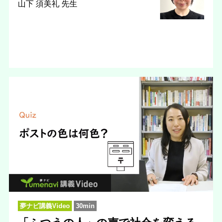
山下 須美礼 先生
夢ナビ講義Video
30min