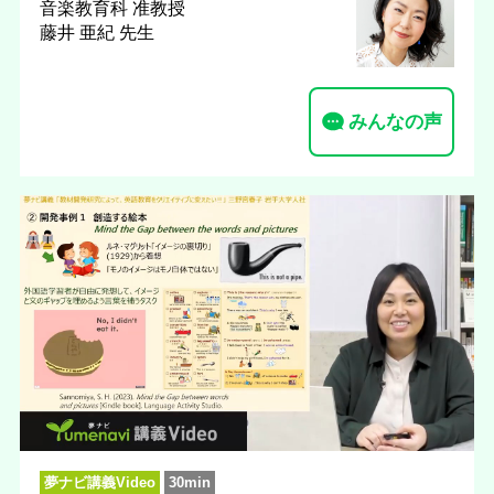
音楽教育科
准教授
藤井 亜紀 先生
みんなの声
夢ナビ講義Video
30min