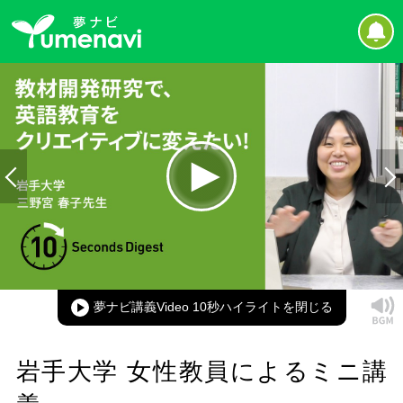
Loaded
:
100.00%
Current
0:00
/
Duration
0:16
Play
Mute
Picture-
Full
in-
Picture
夢ナビ講義Video 10秒ハイライト
Time
岩手大学 女性教員によるミニ講