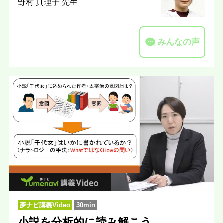
野村 真理子 先生
みんなの声
夢ナビ講義Video
30min
小説を分析的に読み解こう