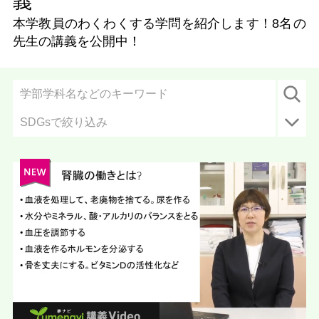
義
本学教員のわくわくする学問を紹介します！
8名
の
先生の講義を公開中！
SDGsで絞り込み