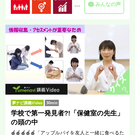
…
みんなの声
夢ナビ講義Video
30min
学校で第一発見者?!「保健室の先生」
の頭の中
🍎🍎🍎🍎🍎「アップルパイを友人と一緒に食べるた