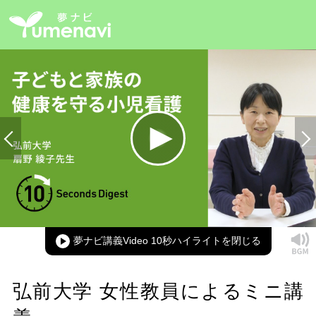
Loaded
:
100.00%
Current
0:00
/
Duration
0:14
Play
Mute
Picture-
Full
in-
Picture
夢ナビ講義Video 10秒ハイライト
Time
弘前大学 女性教員によるミニ講