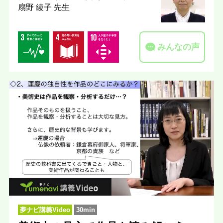
扇野 綾子 先生
みんなの声
夢ナビ講義Video
30min