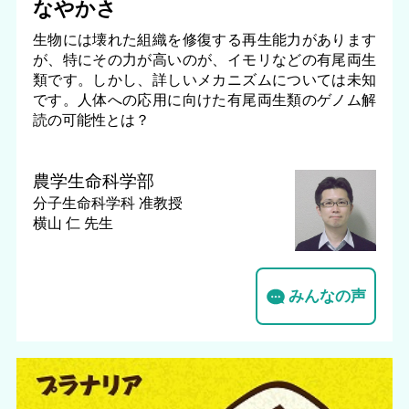
なやかさ
生物には壊れた組織を修復する再生能力があります
が、特にその力が高いのが、イモリなどの有尾両生
類です。しかし、詳しいメカニズムについては未知
です。人体への応用に向けた有尾両生類のゲノム解
読の可能性とは？
農学生命科学部
分子生命科学科
准教授
横山 仁 先生
みんなの声