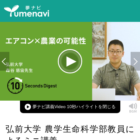
Loaded
:
100.00%
Current
0:00
/
Duration
0:14
Play
Mute
Picture-
Full
in-
Picture
夢ナビ講義Video 10秒ハイライト
Time
弘前大学 農学生命科学部教員に