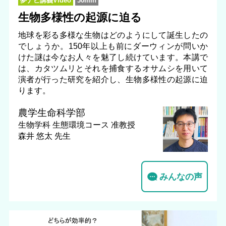
夢ナビ講義Video
30min
生物多様性の起源に迫る
地球を彩る多様な生物はどのようにして誕生したの
でしょうか。150年以上も前にダーウィンが問いか
けた謎は今なお人々を魅了し続けています。本講で
は、カタツムリとそれを捕食するオサムシを用いて
演者が行った研究を紹介し、生物多様性の起源に迫
ります。
農学生命科学部
生物学科 生態環境コース
准教授
森井 悠太 先生
みんなの声