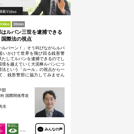
ideo
30min
部はルパン三世を逮捕できる
－国際法の視点
いルパーン！」そう叫びながらルパ
追いかけて世界を飛び回る銭形警
果たしてルパンを逮捕できるのでし
国境を越えていく大泥棒ルパンにつ
際法という「ルール」の視点から一
て、銭形警部に協力してみません
学部
科 国際関係専攻
 先生
…
みんなの声