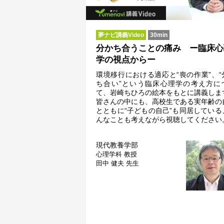
夢ナビ講義Video
30min
分かち合うことの痛み ー臨床心
学の視点からー
環境移行における適応と“喪の作業”、“
ち合い”という臨床心理学の考え方に
て、岩崎ちひろの絵本をもとに講義しま
皆さんの中にも、高校生である実年齢の
とともに“子どもの自己”も同居している
んなことも考えながら視聴してください
現代教養学部
心理学科
教授
田中 健夫 先生