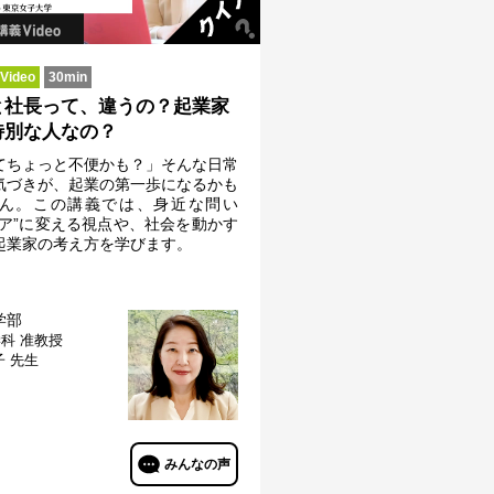
ideo
30min
と社長って、違うの？起業家
特別な人なの？
てちょっと不便かも？」そんな日常
気づきが、起業の第一歩になるかも
ん。この講義では、身近な問い
デア”に変える視点や、社会を動かす
起業家の考え方を学びます。
学部
学科
准教授
子 先生
みんなの声