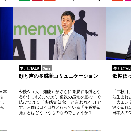
夢ナビTALK
3min
夢ナビTAL
顔と声の多感覚コミュニケーション
歌舞伎
日本
今後AI（人工知能）がさらに発展する鍵とな
「二枚目
語、
るかもしれないのが、複数の感覚を脳の中で
ら生まれ
す。
結びつける「多感覚知覚」と言われる力で
一大エン
語。
す。人間は日々自然と行っている「多感覚知
深く知れ
覚」とはどういうものなのでしょうか？
日本人の