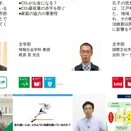
す。
●CO₂がお金になる？
孔子の思
いる
●CO₂吸収量の赤字を防ぐ
は、江戸
市部
●家庭の協力の重要性
た。地域
とで
れ、その
てく
治維新以
。
に影響を
文学部
文学部
情報社会学科
教授
国際文化
梶原 晃 先生
吉田 洋一
…
の声