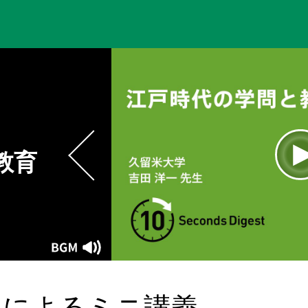
教育
L
1
Current
0:00
/
Duration
0:12
Play
Mute
Time
員によるミニ講義