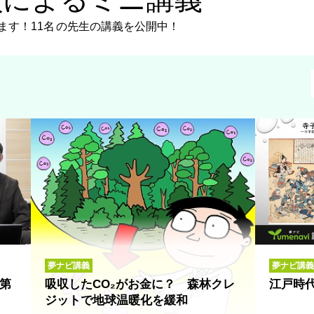
ます！
11名
の先生の講義を公開中！
夢ナビ講義
夢ナビ講義V
第
吸収したCO₂がお金に？ 森林クレ
江戸時
ジットで地球温暖化を緩和