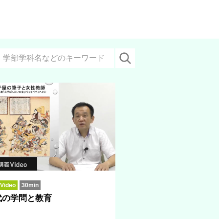
ideo
30min
代の学問と教育