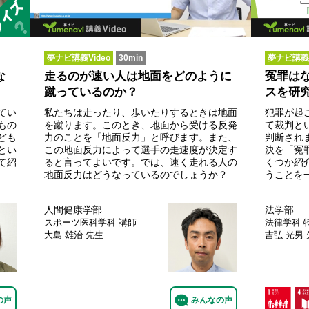
夢ナビ講義Video
30min
夢ナビ講義V
な
走るのが速い人は地面をどのように
冤罪は
蹴っているのか？
スを研
てい
私たちは走ったり、歩いたりするときは地面
犯罪が起
もの
を蹴ります。このとき、地面から受ける反発
て裁判と
ども
力のことを「地面反力」と呼びます。また、
判断され
とい
この地面反力によって選手の走速度が決定す
決を「冤
て紹
ると言ってよいです。では、速く走れる人の
くつか紹
地面反力はどうなっているのでしょうか？
うことを
人間健康学部
法学部
スポーツ医科学科
講師
法律学科
大島 雄治 先生
吉弘 光男
の声
みんなの声