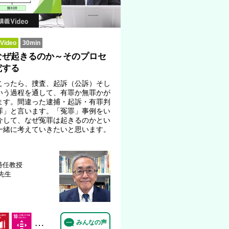
ideo
30min
なぜ起きるのか～そのプロセ
究する
こったら、捜査、起訴（公訴）そし
いう過程を通して、有罪か無罪かが
ます。間違った逮捕・起訴・有罪判
罪」と言います。「冤罪」事例をい
介して、なぜ冤罪は起きるのかとい
一緒に考えていきたいと思います。
特任教授
 先生
…
みんなの声