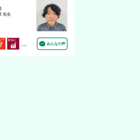
授
郎 先生
…
みんなの声