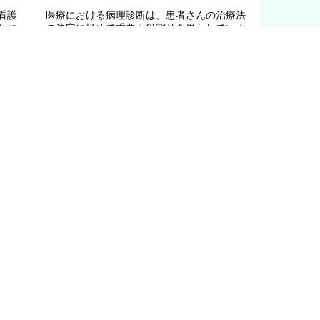
看護
医療における病理診断は、患者さんの治療法
かに
の決定に極めて重要な役割りを果たしていま
界の
す。病理診断には、臨床検査技師が作製する
の経
標本の品質が大きな影響を与えるため、とて
いて
もやりがいを感じる仕事です。
医学部
医療検査学科 ※2024年4月開
設
助教
福満 千容 先生
の声
みんなの声