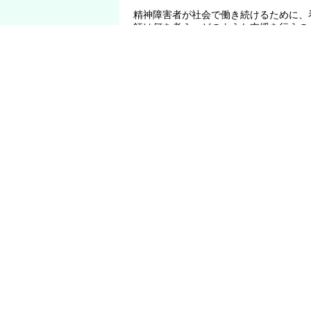
精神障害者が社会で働き続けるために、
師は何を考え、どのような支援を行うの
ついて講義しています。具体的には、世
精神医療の実態を交えながら、これまで
験に基づいた具体的な支援のあり方につ
講義しています。
医学部
看護学科
講師
福浦 善友 先生
みんな