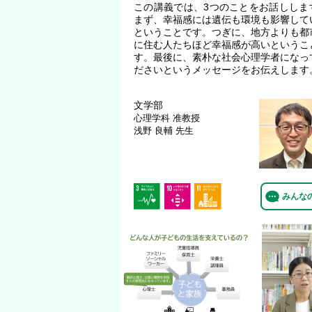
この講義では、3つのことをお話ししま
まず、幸福感には遺伝も環境も影響して
ということです。つぎに、地方よりも都
に住む人たちほど幸福感が高いというこ
す。最後に、素朴な社会心理学者になっ
ださいというメッセージをお伝えします
文学部
心理学科
准教授
浅野 良輔 先生
みんな