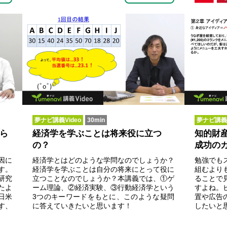
夢ナビ講義Video
30min
夢ナビ講義V
ら
経済学を学ぶことは将来役に立つ
知的財
の？
成功の
因に
経済学とはどのような学問なのでしょうか？
勉強でも
す。
経済学を学ぶことは自分の将来にとって役に
組むより
研究
立つことなのでしょうか？本講義では、①ゲ
ることで
たよ
ーム理論、②経済実験、③行動経済学という
すよね。
日米
3つのキーワードをもとに、このような疑問
置や広告
す、
に答えていきたいと思います！
したいと