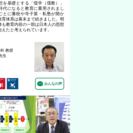
想を基礎とする「儒学（儒教）」
時代になると教育に重用されまし
ごとに藩校や寺子屋・私塾が開か
教育体系は幕末まで続きました。明
降も教育内容の一部は日本人の思想
与えたと考えられています。
学科
教授
 先生
みんなの声