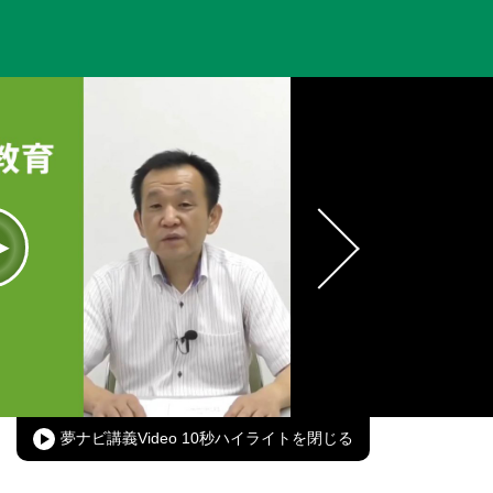
oaded
:
00.00%
Picture-
Fullscreen
in-
Picture
夢ナビ講義Video 10秒ハイライト