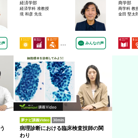
経済学部
商学部
経済学科
准教授
商学科
教
境 和彦 先生
金田 堅太
…
の声
みんなの声
夢ナビ講義Video
30min
う
病理診断における臨床検査技師の関
わり