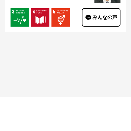
…
みんなの声