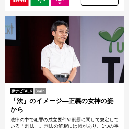
夢ナビTALK
3min
「法」のイメージ―正義の女神の姿
から
法律の中で犯罪の成立要件や刑罰に関して規定して
いる「刑法」。刑法の解釈には幅があり、1つの事