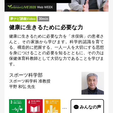
夢ナビ講義Video
30min
健康に生きるために必要な力
健康に生きるために必要な力を「水俣病」の患者さ
んと、その家族から学びます。科学的認識を育て
る、構造的に把握する、一人一人を大切にする思想
を身につけることの必要を知るとともに、その力は
保健体育科教師として大切な力であることを学びま
す。
スポーツ科学部
スポーツ科学科
准教授
平野 和弘 先生
…
みんなの声