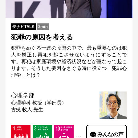
夢ナビTALK
3min
犯罪の原因を考える
犯罪をめぐる一連の段階の中で、最も重要なのは犯
人を矯正し再犯を起こさせないようにすることで
す。再犯は家庭環境や経済状況などが重なって起こ
ります。そうした要因をさぐる時に役立つ「犯罪心
理学」とは？
心理学部
心理学科
教授（学部長）
古曵 牧人 先生
…
みんなの声