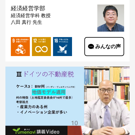
経済経営学部
経済経営学科
教授
八田 真行 先生
みんなの声