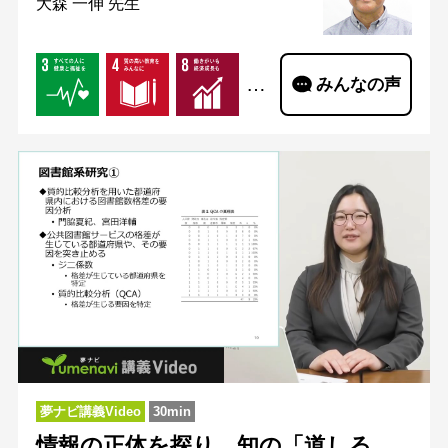
大森 一伸 先生
…
みんなの声
夢ナビ講義Video
30min
情報の正体を探り、知の「道しる