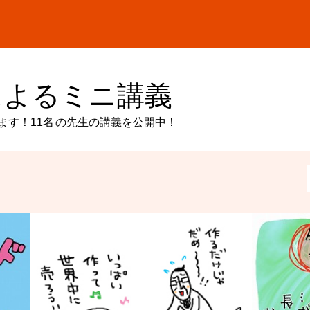
によるミニ講義
ます！
11名
の先生の講義を公開中！