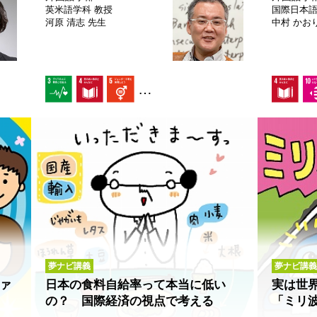
英米語学科
教授
国際日本
河原 清志 先生
中村 かお
…
夢ナビ講義
夢ナビ講義
ァ
日本の食料自給率って本当に低い
実は世
の？ 国際経済の視点で考える
「ミリ