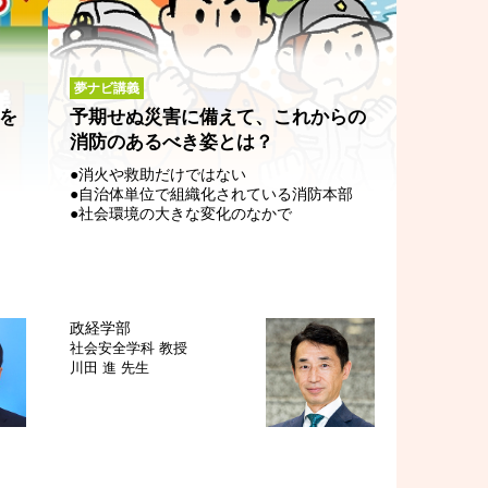
夢ナビ講義
を
予期せぬ災害に備えて、これからの
消防のあるべき姿とは？
●消火や救助だけではない
●自治体単位で組織化されている消防本部
●社会環境の大きな変化のなかで
政経学部
社会安全学科
教授
川田 進 先生