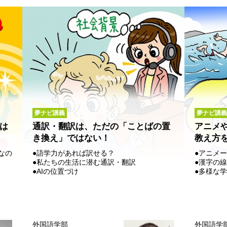
夢ナビ講義
夢ナビ講義
は
通訳・翻訳は、ただの「ことばの置
アニメ
き換え」ではない！
教え方
なの
●語学力があれば訳せる？
●アニメ
●私たちの生活に潜む通訳・翻訳
●漢字の
●AIの位置づけ
●多様な
外国語学部
外国語学