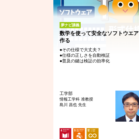
夢ナビ講義
数学を使って安全なソフトウエア
作る
●その仕様で大丈夫？
●仕様の正しさを自動検証
●普及の鍵は検証の効率化
工学部
情報工学科
准教授
島川 昌也 先生