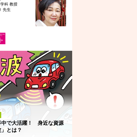
語学科
教授
り 先生
界中で大活躍！ 身近な資源
波」とは？