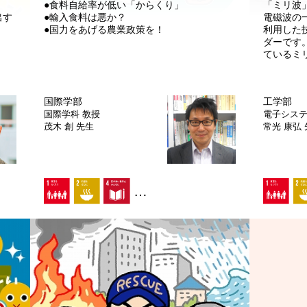
●食料自給率が低い「からくり」
「ミリ波
出す
●輸入食料は悪か？
電磁波の
●国力をあげる農業政策を！
利用した
ダーです
ているミ
国際学部
工学部
国際学科
教授
電子シス
茂木 創 先生
常光 康弘
…