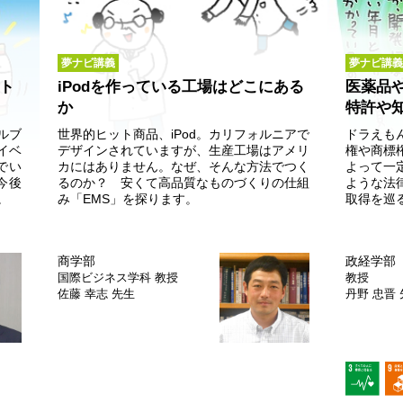
夢ナビ講義
夢ナビ講義
ト
iPodを作っている工場はどこにある
医薬品
か
特許や
ルブ
世界的ヒット商品、iPod。カリフォルニアで
ドラえも
イベ
デザインされていますが、生産工場はアメリ
権や商標
でい
カにはありません。なぜ、そんな方法でつく
よって一
今後
るのか？ 安くて高品質なものづくりの仕組
ような法
。
み「EMS」を探ります。
取得を巡
商学部
政経学部
国際ビジネス学科
教授
教授
佐藤 幸志 先生
丹野 忠晋