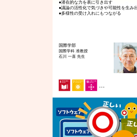
●潜在的な力を表に引き出す
●議論の活性化で気づきや可能性を生み
●多様性の受け入れにもつながる
国際学部
国際学科
准教授
石川 一喜 先生
…