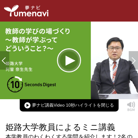
Loaded
:
100.00%
Current
0:00
/
Duration
0:11
Play
Mute
Picture-
Full
in-
Picture
夢ナビ講義Video 10秒ハイライト
Time
姫路大学教員によるミニ講義
本学教員のわくわくする学問を紹介します！
2名
の