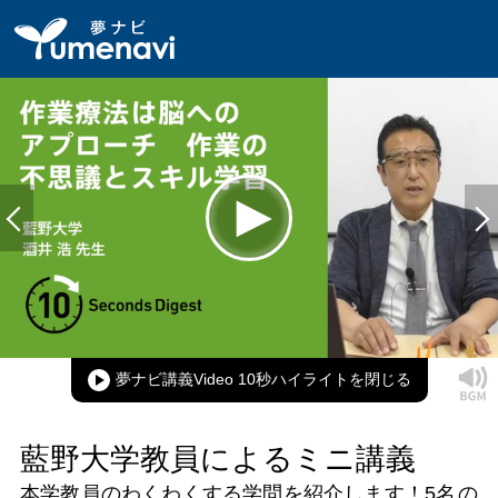
Loaded
:
100.00%
Current
0:00
/
Duration
0:11
Play
Mute
Picture-
Full
in-
Picture
夢ナビ講義Video 10秒ハイライト
Time
藍野大学教員によるミニ講義
本学教員のわくわくする学問を紹介します！
5名
の