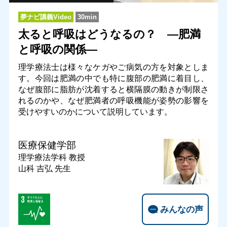
夢ナビ講義Video
30min
太ると呼吸はどうなるの？ ―肥満
と呼吸の関係―
理学療法士は様々なケガやご病気の方を対象としま
す。今回は肥満の中でも特に腹部の肥満に着目し、
なぜ腹部に脂肪が沈着すると横隔膜の動きが制限さ
れるのかや、なぜ肥満者の呼吸機能が姿勢の影響を
受けやすいのかについて説明しています。
医療保健学部
理学療法学科
教授
山科 吉弘 先生
みんなの声