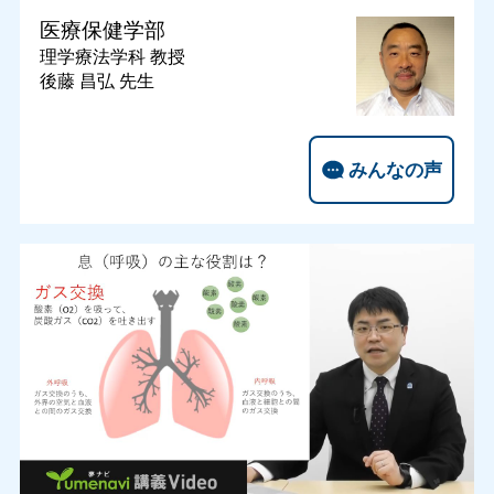
医療保健学部
理学療法学科
教授
後藤 昌弘 先生
みんなの声