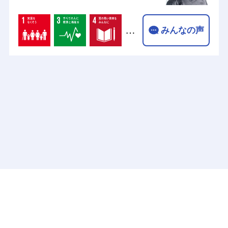
…
みんなの声