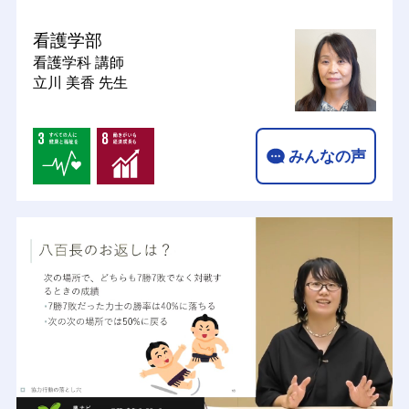
看護学部
看護学科
講師
立川 美香 先生
みんなの声