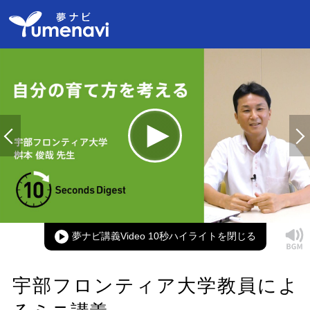
Loaded
:
100.00%
Current
0:00
/
Duration
0:09
Play
Mute
Picture-
Full
in-
Picture
夢ナビ講義Video 10秒ハイライト
Time
宇部フロンティア大学教員によ