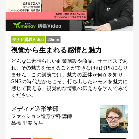
夢ナビ講義Video
30min
視覚から生まれる感情と魅力
どんなに素晴らしい商業施設や商品、サービスであ
れ、その魅力を伝えることができなければPRになり
ません。この講義では、魅力の正体が何かを知り、
SNSの時代だからこそ、打ち出したいモノを魅力に
感じて貰える、視覚的な情報の伝え方を学んでみて
ください。
メディア造形学部
ファッション造形学科
講師
髙橋 里美 先生