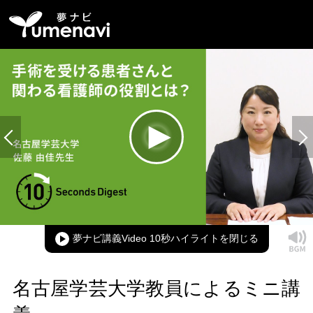
Loaded
:
100.00%
Current
0:00
/
Duration
0:15
Play
Mute
Picture-
Full
in-
Picture
夢ナビ講義Video 10秒ハイライト
Time
名古屋学芸大学教員によるミニ講