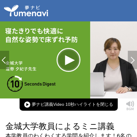
Loaded
:
100.00%
Current
0:00
/
Duration
0:17
Play
Mute
Picture-
Full
in-
Picture
夢ナビ講義Video 10秒ハイライト
Time
金城大学教員によるミニ講義
本学教員のわくわくする学問を紹介します！
6名
の