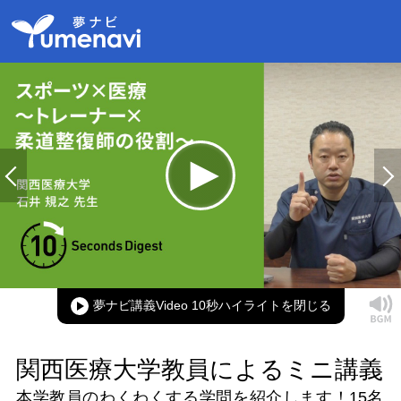
Loaded
:
100.00%
Current
0:00
/
Duration
0:16
Play
Mute
Picture-
Full
in-
Picture
夢ナビ講義Video 10秒ハイライト
Time
関西医療大学教員によるミニ講義
本学教員のわくわくする学問を紹介します！
15名