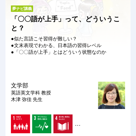
夢ナビ講義
「〇〇語が上手」って、どういうこ
と？
●似た言語こそ習得が難しい？
●文末表現でわかる、日本語の習得レベル
●「〇〇語が上手」とはどういう状態なのか
文学部
英語英文学科
教授
木津 弥佳 先生
…