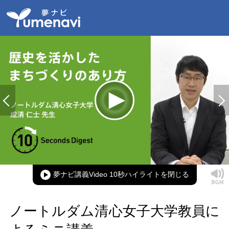
Loaded
:
100.00%
Current
0:00
/
Duration
0:14
Play
Mute
Picture-
Full
in-
Picture
夢ナビ講義Video 10秒ハイライト
Time
ノートルダム清心女子大学教員に