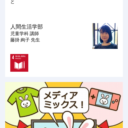
と
人間生活学部
児童学科
講師
藤掛 絢子 先生