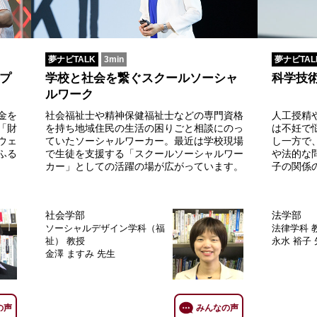
夢ナビTALK
3min
夢ナビTAL
プ
学校と社会を繋ぐスクールソーシャ
科学技
ルワーク
金を
社会福祉士や精神保健福祉士などの専門資格
人工授精
「財
を持ち地域住民の生活の困りごと相談にのっ
は不妊で
ウェ
ていたソーシャルワーカー。最近は学校現場
し一方で
ふる
で生徒を支援する「スクールソーシャルワー
や法的な
カー」としての活躍の場が広がっています。
子の関係
社会学部
法学部
ソーシャルデザイン学科（福
法律学科
祉）
教授
永水 裕子
金澤 ますみ 先生
の声
みんなの声