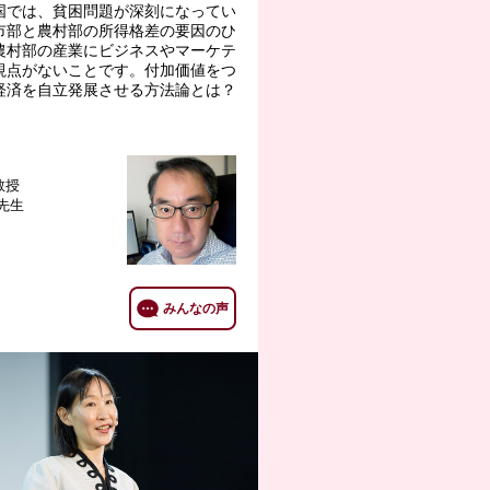
国では、貧困問題が深刻になってい
市部と農村部の所得格差の要因のひ
農村部の産業にビジネスやマーケテ
視点がないことです。付加価値をつ
経済を自立発展させる方法論とは？
教授
 先生
みんなの声