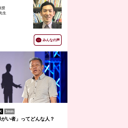
教授
 先生
みんなの声
K
3min
障がい者」ってどんな人？