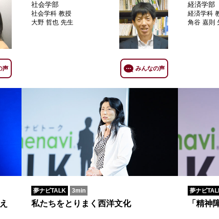
社会学部
経済学部
社会学科
教授
経済学科
大野 哲也 先生
角谷 嘉則
の声
みんなの声
夢ナビTALK
3min
夢ナビTAL
え
私たちをとりまく西洋文化
「精神