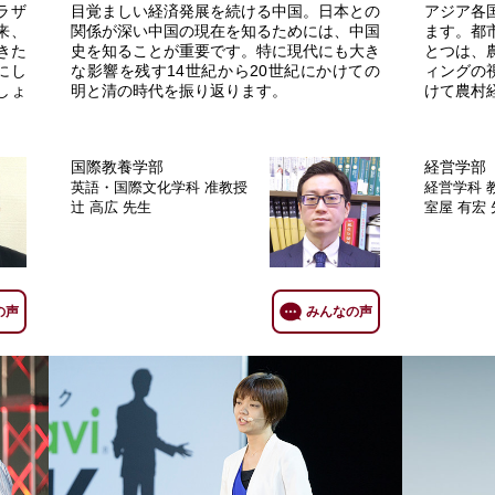
ラザ
目覚ましい経済発展を続ける中国。日本との
アジア各
来、
関係が深い中国の現在を知るためには、中国
ます。都
きた
史を知ることが重要です。特に現代にも大き
とつは、
にし
な影響を残す14世紀から20世紀にかけての
ィングの
しょ
明と清の時代を振り返ります。
けて農村
国際教養学部
経営学部
英語・国際文化学科
准教授
経営学科
辻 高広 先生
室屋 有宏
の声
みんなの声