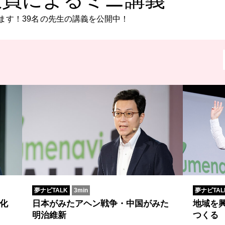
ます！
39名
の先生の講義を公開中！
夢ナビTALK
3min
夢ナビTAL
化
日本がみたアヘン戦争・中国がみた
地域を
明治維新
つくる