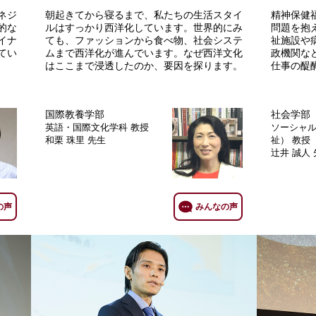
ネジ
朝起きてから寝るまで、私たちの生活スタイ
精神保健
的な
ルはすっかり西洋化しています。世界的にみ
問題を抱
イナ
ても、ファッションから食べ物、社会システ
祉施設や
てい
ムまで西洋化が進んでいます。なぜ西洋文化
政機関な
はここまで浸透したのか、要因を探ります。
仕事の醍
国際教養学部
社会学部
英語・国際文化学科
教授
ソーシャ
和栗 珠里 先生
祉）
教授
辻井 誠人
の声
みんなの声