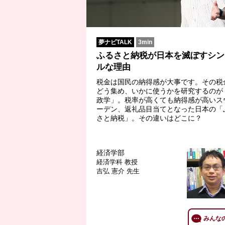
夢ナビTALK
3min
ふるさと納税が日本を滅ぼすシン
ルな理由
税金は国民の納得感が大事です。その税
どう集め、いかに使うかを研究するのが
政学」。税率が高くても納得感が高いス
ーデン、返礼品目当てとなった日本の「
さと納税」。その違いはどこに？
経済学部
経済学科
教授
吉弘 憲介 先生
みんな