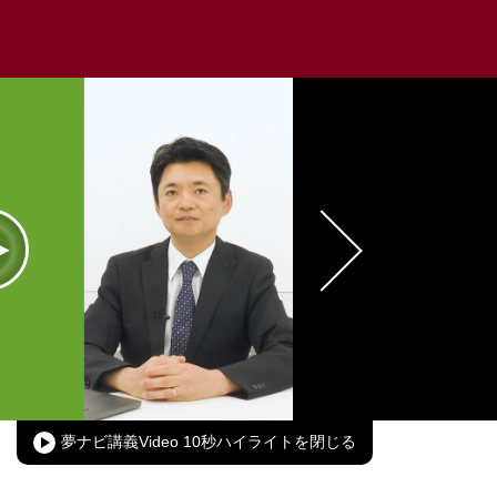
oaded
:
00.00%
Picture-
Fullscreen
in-
Picture
夢ナビ講義Video 10秒ハイライト