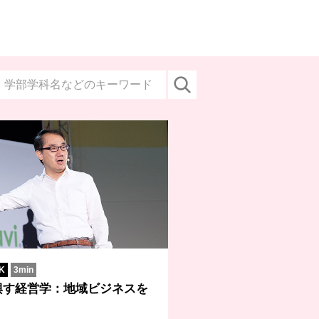
K
3min
興す経営学：地域ビジネスを