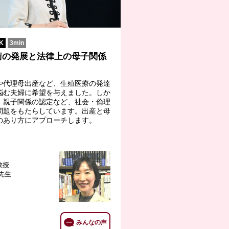
K
3min
術の発展と法律上の母子関係
や代理母出産など、生殖医療の発達
悩む夫婦に希望を与えました。しか
、親子関係の認定など、社会・倫理
問題をもたらしています。出産と母
のあり方にアプローチします。
教授
 先生
みんなの声