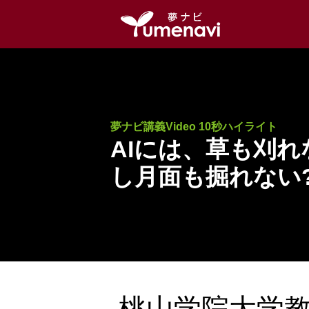
夢ナビ講義Video 10秒ハイライト
AIには、草も刈れ
し月面も掘れな
桃山学院大学