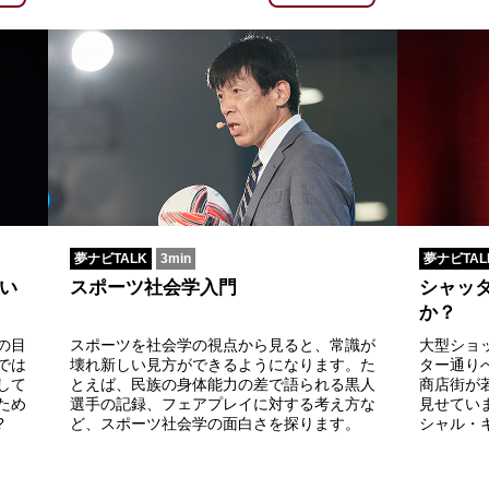
夢ナビTALK
3min
夢ナビTAL
い
スポーツ社会学入門
シャッ
か？
の目
スポーツを社会学の視点から見ると、常識が
大型ショ
では
壊れ新しい見方ができるようになります。た
ター通り
して
とえば、民族の身体能力の差で語られる黒人
商店街が
ため
選手の記録、フェアプレイに対する考え方な
見せてい
?
ど、スポーツ社会学の面白さを探ります。
シャル・