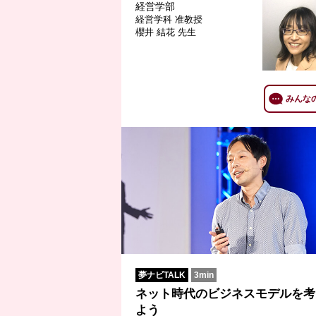
経営学部
経営学科
准教授
櫻井 結花 先生
みんな
夢ナビTALK
3min
ネット時代のビジネスモデルを考
よう