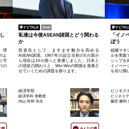
夢ナビTALK
3min
夢ナビTAL
し
私達は今後ASEAN諸国とどう関わる
「イノ
か
ぼう
、理
投資先として、ますます魅力を高める
組織マネ
のよ
ASEAN諸国。1967年の設立当初の5カ国か
ルを実践
ら守
ら現在は10カ国へと発展しました。日本と
シップを
つの
の現状の関わりと、Win-Winの関係を発展さ
イノベー
。
せていくための課題を探ります。
を切り開
経済学部
ビジネス
経済学科
准教授
ビジネス
内山 怜和 先生
藤田 勝利
の声
みんなの声