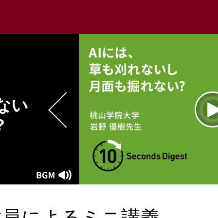
ない
い?
L
1
Current
0:00
/
Duration
0:20
Play
Mute
Time
教員によるミニ講義