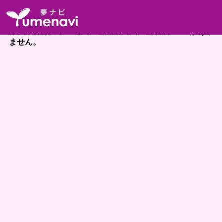
現在公開されている夢ナビ講義、夢ナビ講義Videoはあり
ません。