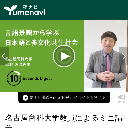
Loaded
:
100.00%
Current
0:00
/
Duration
0:11
Play
Mute
Picture-
Full
in-
Picture
夢ナビ講義Video 10秒ハイライト
Time
名古屋商科大学教員によるミニ講