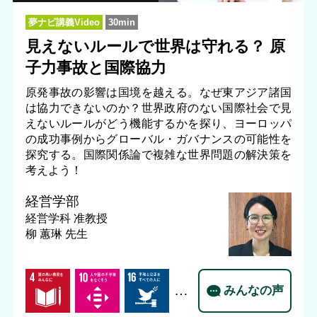
夢ナビ講義Video
30min
見えないルールで世界は守れる？ 原
子力事故と国際協力
原発事故の影響は国境を越える。なぜ東アジア諸国
は協力できないのか？世界政府のない国際社会で見
えないルールがどう機能するかを探り、ヨーロッパ
の成功事例からグローバル・ガバナンスの可能性を
探究する。国際関係論で複雑な世界問題の解決策を
考えよう！
経営学部
経営学科
准教授
柳 蕙琳 先生
…
みんなの声