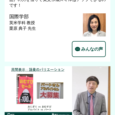
です！
国際学部
英米学科
教授
栗原 典子 先生
みんなの声