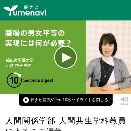
Loaded
:
100.00%
Current
0:00
/
Duration
0:19
Play
Mute
Picture-
Full
in-
Picture
夢ナビ講義Video 10秒ハイライト
Time
人間関係学部 人間共生学科教員