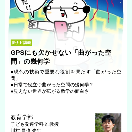
夢ナビ講義
GPSにも欠かせない「曲がった空
間」の幾何学
●現代の技術で重要な役割を果たす「曲がった空
間」
●日常で役立つ曲がった空間の幾何学？
●見えない世界が広がる数学の面白さ
教育学部
子ども発達学科
准教授
川村 昌也 先生