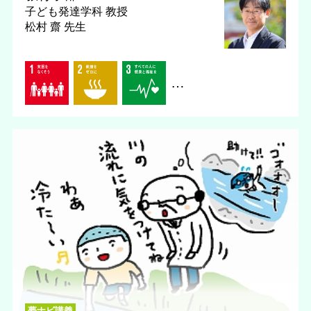
子ども発達学科
教授
松村 齋 先生
…
夢ナビ講義