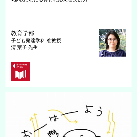
教育学部
子ども発達学科
准教授
清 葉子 先生