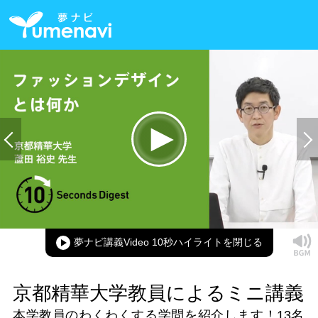
Loaded
:
100.00%
Current
0:00
/
Duration
0:11
Play
Mute
Picture-
Full
in-
Picture
夢ナビ講義Video 10秒ハイライト
Time
京都精華大学教員によるミニ講義
本学教員のわくわくする学問を紹介します！
13名