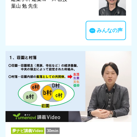
葉山 勉 先生
みんなの声
夢ナビ講義Video
30min