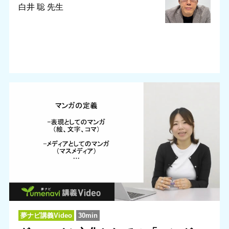
白井 聡 先生
夢ナビ講義Video
30min