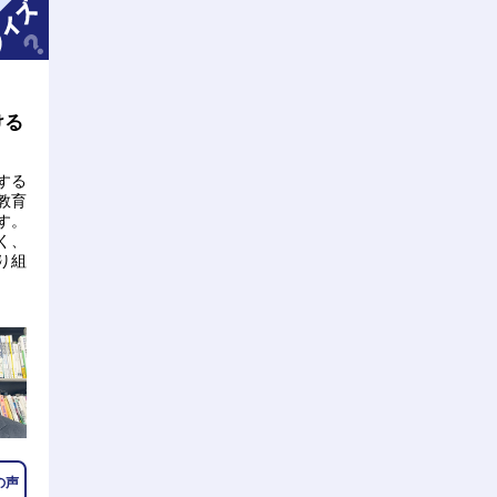
ける
する
教育
す。
く、
り組
の声