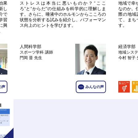
効果
ストレスは本当に悪いものか？“ここ
地域で幸
新し
ろ”と“からだ”の仕組みを科学的に理解しま
なのか。
介で
す。さらに、唾液中のホルモンからこころの
際の地域
学習
状態を分析する試みを紹介し、パフォーマン
て、まち
に興
ス向上のヒントを学びます。
す。
。
人間科学部
経済学部
スポーツ学科
講師
地域シス
門岡 晋 先生
今村 智子
の声
みんなの声