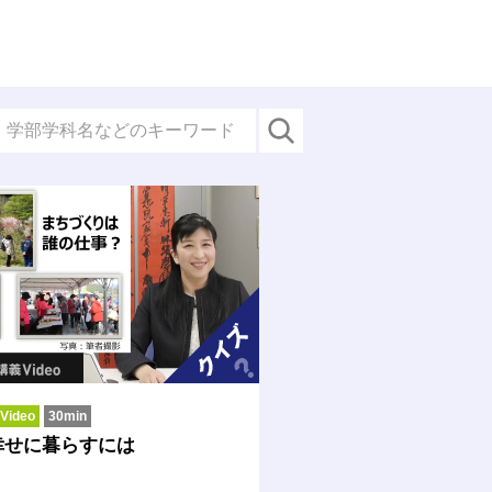
ideo
30min
幸せに暮らすには