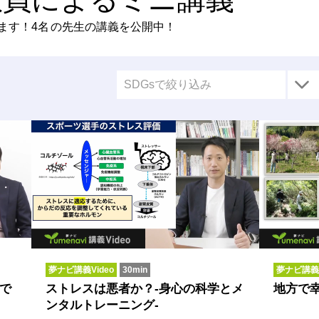
ます！
4名
の先生の講義を公開中！
SDGsで絞り込み
夢ナビ講義Video
30min
夢ナビ講義V
で
ストレスは悪者か？-身心の科学とメ
地方で
ンタルトレーニング-