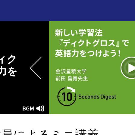
ィク
力を
L
1
Current
0:00
/
Duration
0:08
Play
Mute
Time
教員によるミニ講義