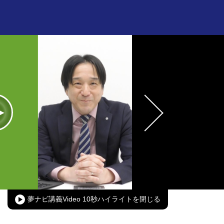
oaded
:
00.00%
Picture-
Fullscreen
in-
Picture
夢ナビ講義Video 10秒ハイライト